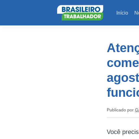
Início
No
Aten
come
agost
funci
Publicado por
G
Você precis