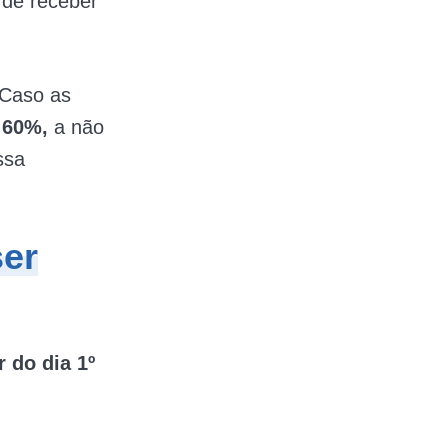
 de receber
 Caso as
e 60%,
a não
ssa
er
 do dia 1º