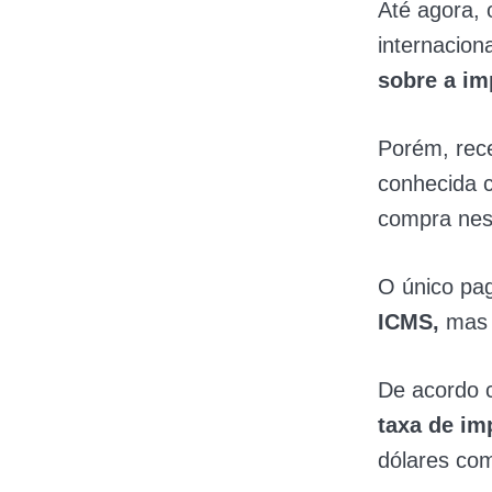
Até agora,
internacio
sobre a im
Porém, rec
conhecida c
compra ness
O único pa
ICMS,
mas 
De acordo c
taxa de i
dólares com