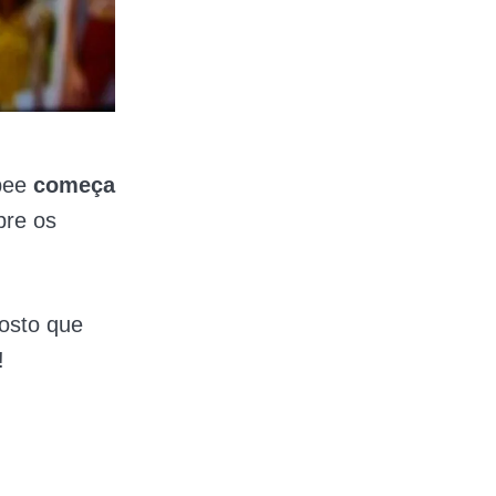
opee
começa
bre os
osto que
!