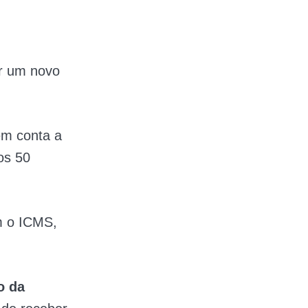
ar um novo
 em conta a
os 50
m o ICMS,
o da