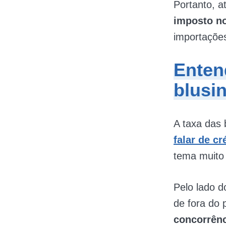
Portanto, at
imposto no
importações
Enten
blusi
A taxa das 
falar de c
tema muito
Pelo lado 
de fora do
concorrênc