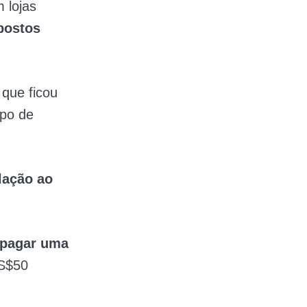
 lojas
postos
que ficou
ipo de
lação ao
pagar uma
US$50