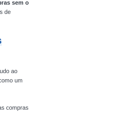
pras sem o
s de
s
tudo ao
a como um
 as compras