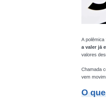
A polêmica
a valer já
valores des
Chamada co
vem movimen
O que 