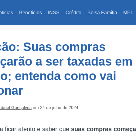
tícias
Benefícios
INSS
Crédito
Bolsa Família
MEI
ção: Suas compras
çarão a ser taxadas em
o; entenda como vai
onar
abriel Gonçalves
em 24 de julho de 2024
a ficar atento e saber que
suas compras começar