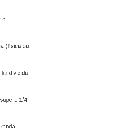
r o
a (física ou
ia dividida
o supere
1/4
a renda