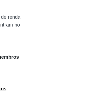
 de renda
entram no
 membros
ios