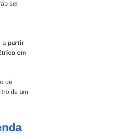
rão ser
r a
partir
étrico em
to de
ntro de um
enda