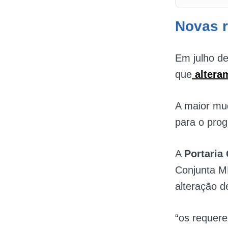
Novas 
Em julho d
que
altera
A maior mud
para o pro
A
Portaria
Conjunta M
alteração d
“os requer