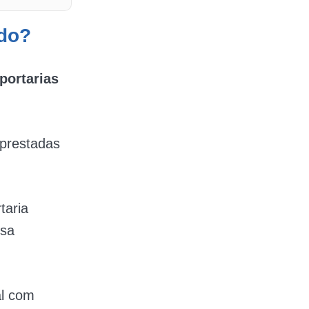
ndo?
portarias
 prestadas
taria
ssa
al com