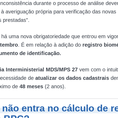
 inconsistência durante o processo de análise deve
à averiguação própria para verificação das novas
 prestadas”.
, há uma nova obrigatoriedade que entrou em vigo
etembro
. É em relação à adição do
registro biom
mento de identificação.
ria Interministerial MDS/MPS 27
vem com o intui
 necessidade de
atualizar os dados cadastrais
de
áximo de
48 meses
(2 anos).
 não entra no cálculo de r