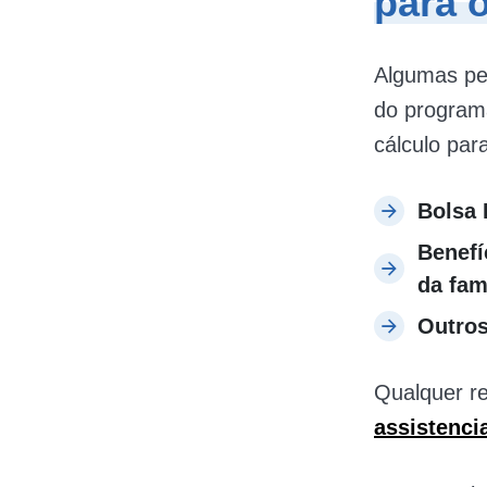
para 
Algumas pes
do program
cálculo par
Bolsa 
Benefí
da fam
Outros
Qualquer r
assistenci