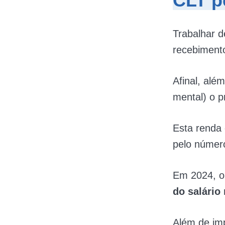
CLT pe
Trabalhar d
recebiment
Afinal, alé
mental) o pr
Esta renda 
pelo númer
Em 2024, o
do salário
Além de imp