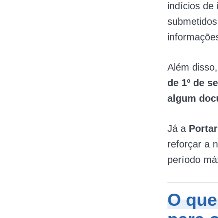
indícios de
submetidos 
informações
Além disso
de 1º de s
algum docu
Já a
Porta
reforçar a
período m
O que