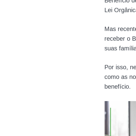
Benefício d
Lei Orgânic
Mas recent
receber o B
suas famíli
Por isso, n
como as nov
benefício.