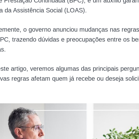
e Prestação Continuada (BPC), é um auxílio garan
a da Assistência Social (LOAS).
emente, o governo anunciou mudanças nas regras
PC, trazendo dúvidas e preocupações entre os ben
as.
este artigo, veremos algumas das principais pergu
as regras afetam quem já recebe ou deseja solici