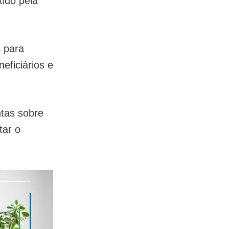
tido pela
 para
eficiários e
ntas sobre
tar o