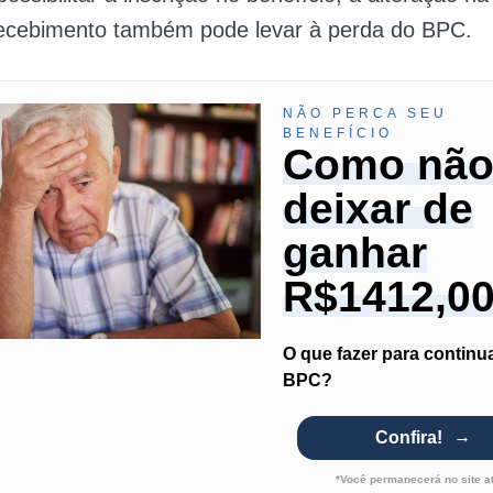
recebimento também pode levar à perda do BPC.
NÃO PERCA SEU
BENEFÍCIO
Como nã
deixar de
ganhar
R$1412,0
O que fazer para continu
BPC?
Confira!
*Você permanecerá no site a