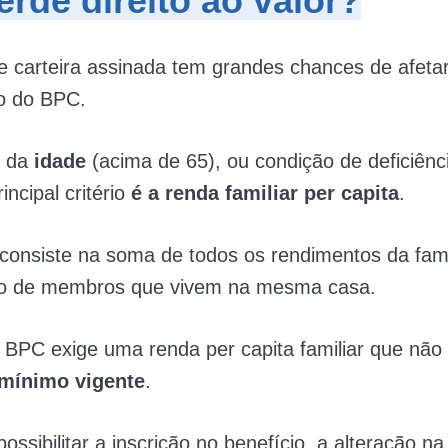
rde direito ao valor?
e carteira assinada tem grandes chances de afeta
o do BPC.
m da
idade
(acima de 65), ou condição de deficiênci
incipal critério
é a renda familiar per capita
.
consiste na soma de todos os rendimentos da famíl
o de membros que vivem na mesma casa.
 BPC exige uma renda per capita familiar que nã
 mínimo vigente
.
ossibilitar a inscrição no benefício, a alteração n