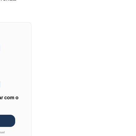
o
0
ar com o
tual