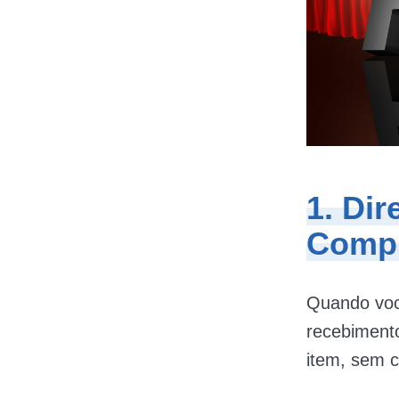
1. Di
Compr
Quando você
recebimento
item, sem c