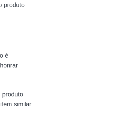
o produto
o é
 honrar
o produto
item similar