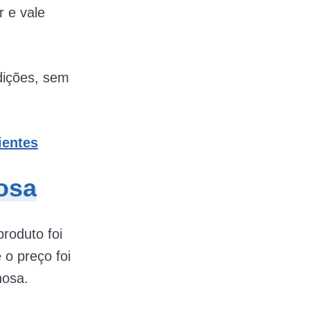
r e vale
ndições, sem
ientes
osa
roduto foi
o preço foi
nosa.