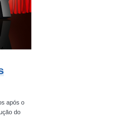
s
os após o
lução do