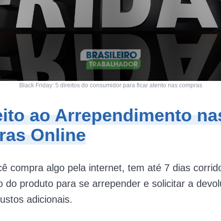
Black Friday: 5 direitos do consumidor para ficar atento nas compras
reito ao Arrependimento na
as Online
 compra algo pela internet, tem até 7 dias corrid
 do produto para se arrepender e solicitar a devo
ustos adicionais.