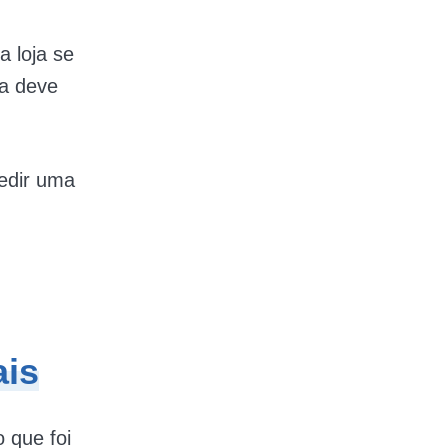
 loja se
la deve
pedir uma
ais
o que foi