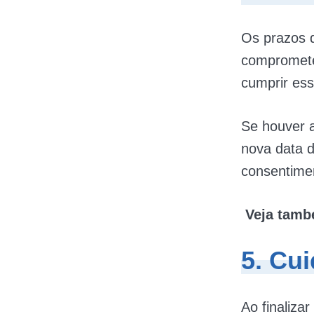
Os prazos d
comprometer
cumprir ess
Se houver a
nova data d
consentimen
Veja tam
5. Cu
Ao finalizar