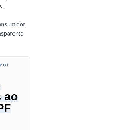
s.
consumidor
ansparente
VO!
s
s ao
PF