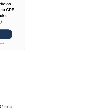
fícios
 seu CPF
ck e
)
tual
 Gilmar