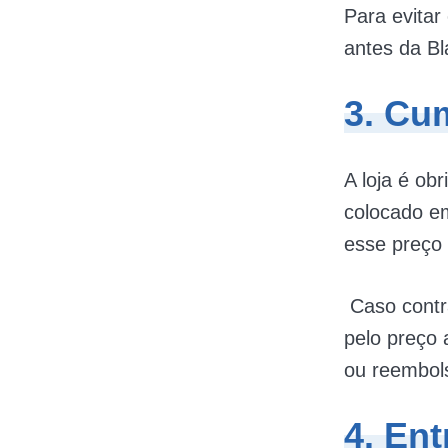
Para evitar
antes da Bl
3. Cu
A loja é ob
colocado e
esse preço 
Caso contrá
pelo preço 
ou reembols
4. En