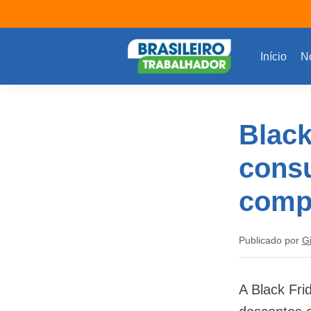
Início
No
Black
consu
comp
Publicado por
G
A Black Fr