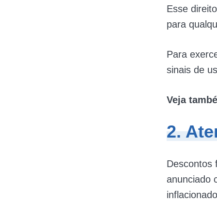
Esse direit
para qualqu
Para exerce
sinais de u
Veja tamb
2. At
Descontos f
anunciado 
inflacionad