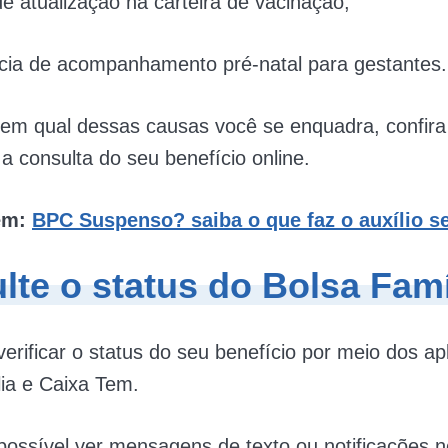
e atualização na carteira de vacinação;
ia de acompanhamento pré-natal para gestantes​.
em qual dessas causas você se enquadra, confira
a consulta do seu benefício online.
ém:
BPC Suspenso? saiba o que faz o auxílio s
lte o status do Bolsa Famí
erificar o status do seu benefício por meio dos apl
lia e Caixa Tem.
ssível ver mensagens de texto ou notificações n