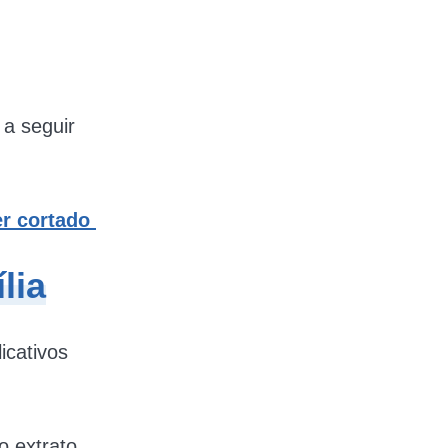
 a seguir
er cortado
lia
icativos
o extrato