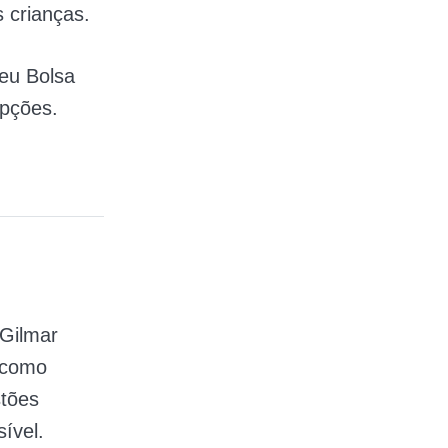
 crianças​.
seu Bolsa
upções.
 Gilmar
, como
stões
ível.