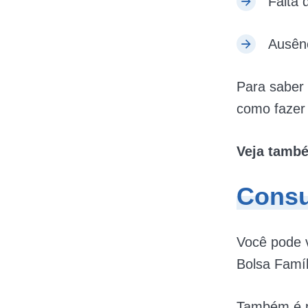
Falta d
Ausênc
Para saber 
como fazer 
Veja tamb
Consu
Você pode v
Bolsa Famí
Também é po