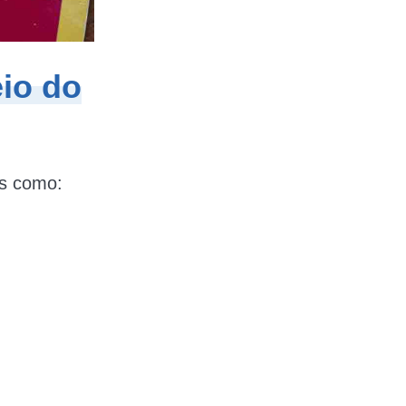
eio do
os como: