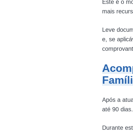
Este é o mo
mais recur
Leve docume
e, se aplic
comprovante
Acomp
Famíl
Após a atua
até 90 dias
Durante est