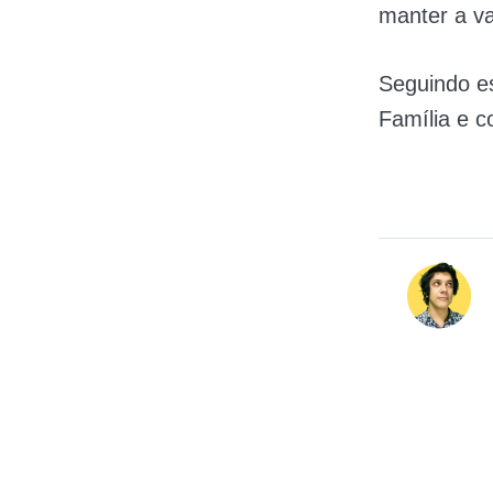
manter a va
Seguindo es
Família e c