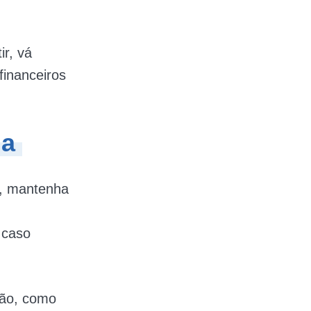
ir, vá
financeiros
ia
, mantenha
 caso
ção, como