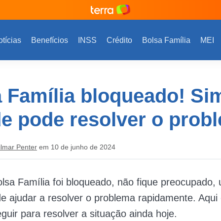
tícias
Benefícios
INSS
Crédito
Bolsa Família
MEI
 Família bloqueado! Si
de pode resolver o prob
ilmar Penter
em 10 de junho de 2024
lsa Família foi bloqueado, não fique preocupado,
e ajudar a resolver o problema rapidamente. Aqui
guir para resolver a situação ainda hoje.