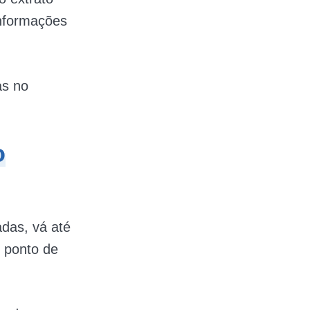
nformações​
as no
o
adas, vá até
 ponto de