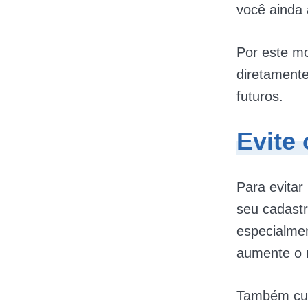
você ainda 
Por este mo
diretamente
futuros.
Evite
Para evita
seu cadastr
especialme
aumente o 
Também cum