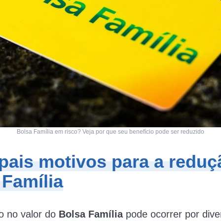
Bolsa Família em risco? Veja por que seu benefício pode ser reduzido
ipais motivos para a reduç
 Família
o no valor do
Bolsa Família
pode ocorrer por dive