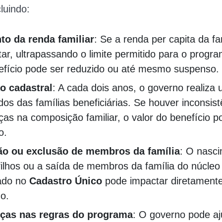
luindo:
o da renda familiar
: Se a renda per capita da fa
r, ultrapassando o limite permitido para o progra
efício pode ser reduzido ou até mesmo suspenso.
o cadastral
: A cada dois anos, o governo realiza
os das famílias beneficiárias. Se houver inconsis
as na composição familiar, o valor do benefício p
o.
ão ou exclusão de membros da família
: O nasc
ilhos ou a saída de membros da família do núcleo 
rado no
Cadastro Único
pode impactar diretamente
o.
ças nas regras do programa
: O governo pode aj