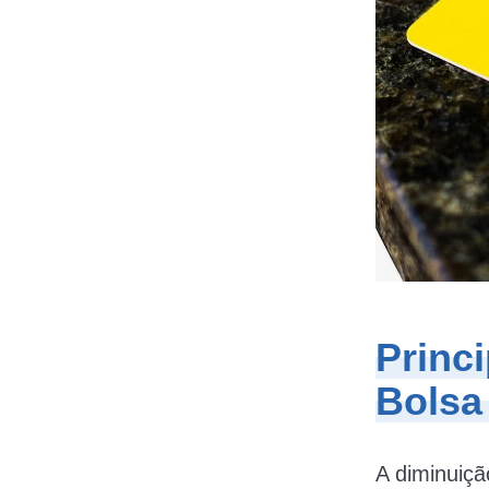
Princ
Bolsa
A diminuiçã