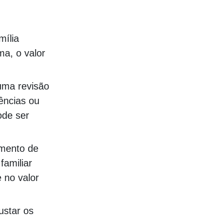
mília
ma, o valor
 uma revisão
tências ou
ode ser
imento de
familiar
 no valor
ustar os