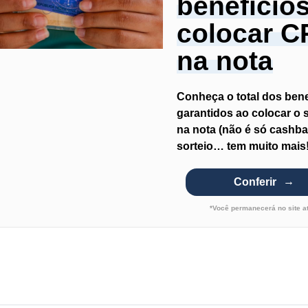
benefício
colocar C
na nota
Conheça o total dos bene
garantidos ao colocar o
na nota (não é só cashba
sorteio… tem muito mais!
Conferir
*Você permanecerá no site a