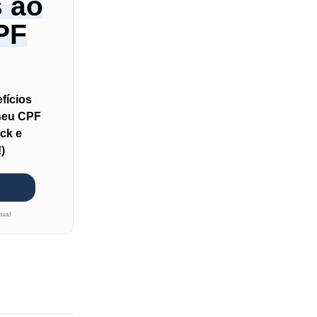
s ao
PF
fícios
 seu CPF
ck e
)
tual