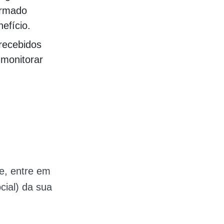
formado
efício.
 recebidos
monitorar
e, entre em
cial) da sua