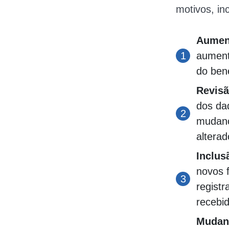
motivos, inc
Aument
aumenta
do ben
Revisã
dos dad
mudanç
alterad
Inclus
novos f
regist
recebid
Mudan