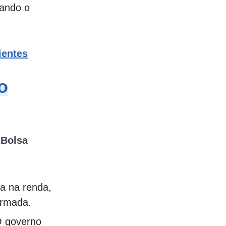
tando o
ientes
o
o
Bolsa
a na renda,
ormada.
O governo