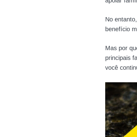
apoiar famí
No entanto
benefício m
Mas por qu
principais 
você contin