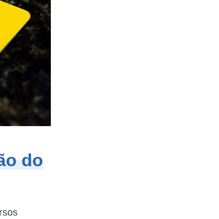
ão do
rsos