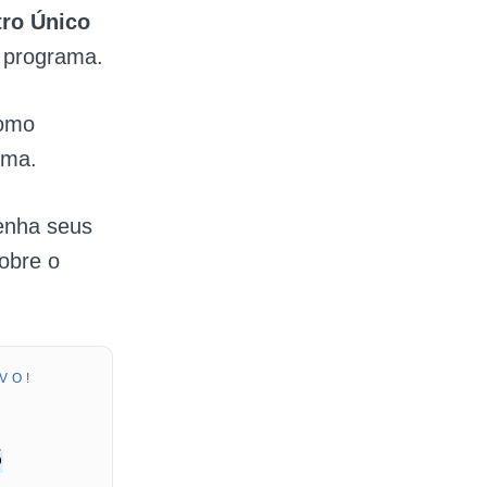
ro Único
o programa.
como
ama.
tenha seus
obre o
VO!
s