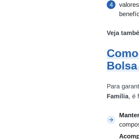
valores
benefíc
Veja tamb
Como g
Bolsa
Para garant
Família
, é
Manter
composi
Acomp