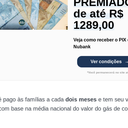
PREMIAD
de até R$
1289,00
Veja como receber o PIX
Nubank
Ver condições
*Você permanecerá no site a
é pago às famílias a cada
dois meses
e tem seu v
com base na média nacional do valor do gás de co