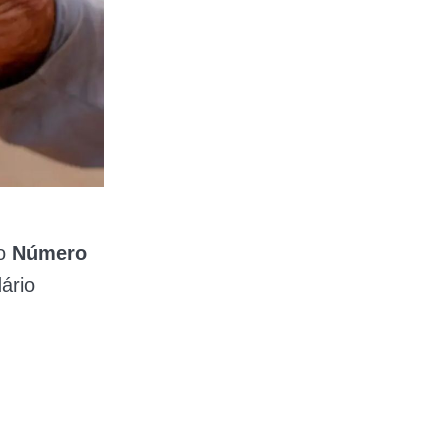
 o
Número
ário