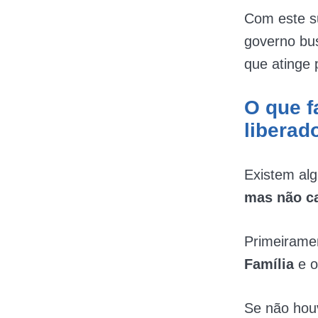
Com este s
governo bus
que atinge 
O que f
liberad
Existem al
mas não ca
Primeiramen
Família
e 
Se não hou