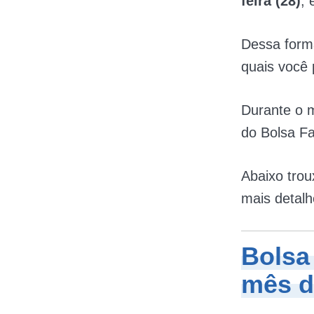
feira (28)
, 
Dessa forma
quais você 
Durante o 
do Bolsa Fa
Abaixo tro
mais detalh
Bolsa
mês d