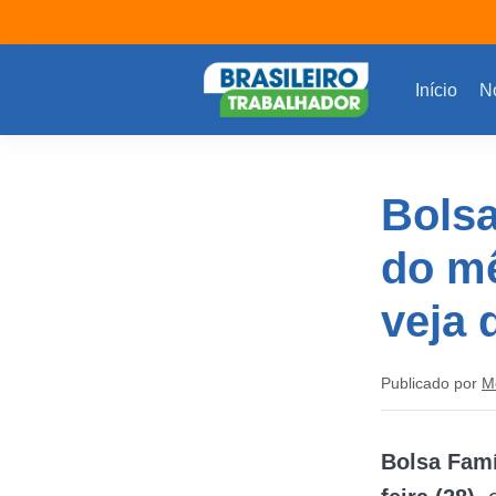
Início
No
Bolsa
do mê
veja
Publicado por
M
Bolsa Famí