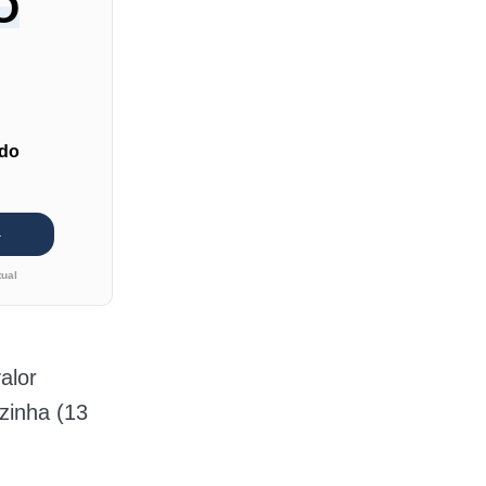
O
 do
tual
alor
zinha (13