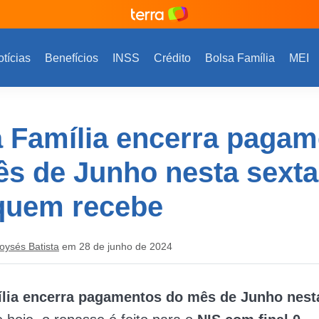
tícias
Benefícios
INSS
Crédito
Bolsa Família
MEI
 Família encerra paga
s de Junho nesta sexta 
 quem recebe
oysés Batista
em 28 de junho de 2024
lia encerra pagamentos do mês de Junho nesta