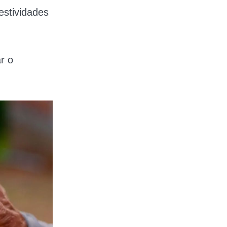
estividades
r o