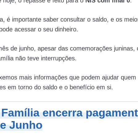
e hoje, o repasse é feito para o
NIS com final 0
.
, é importante saber consultar o saldo, e os meio
pode acessar o seu dinheiro.
mês de junho, apesar das comemorações juninas, o
mília não teve interrupções.
uxemos mais informações que podem ajudar quem 
es em torno do saldo e o benefício em si.
 Família encerra pagamen
e Junho