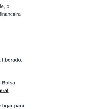
e, o
financeira
á
liberado
,
o Bolsa
eral
.
 ligar para