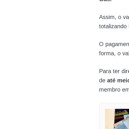
Assim, o v
totalizando
O pagament
forma, o va
Para ter di
de
até mei
membro em