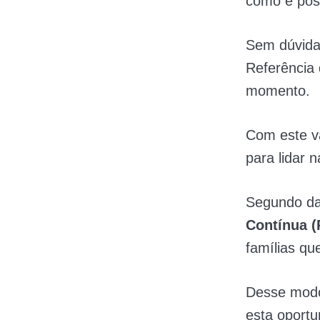
como é poss
Sem dúvida,
Referência 
momento.
Com este va
para lidar n
Segundo d
Contínua 
famílias qu
Desse modo,
esta oportu