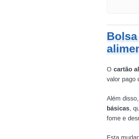
Bolsa 
alime
O
cartão a
valor pago 
Além disso
básicas
, q
fome e desn
Esta mudanç