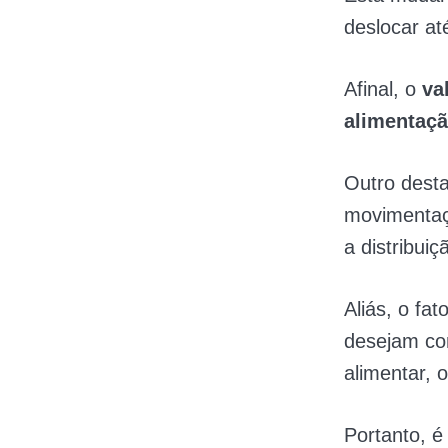
deslocar at
Afinal, o
va
alimentaç
Outro desta
movimentaç
a distribuiç
Aliás, o fa
desejam com
alimentar, 
Portanto, 