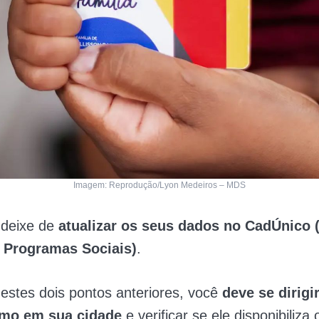
Imagem: Reprodução/Lyon Medeiros – MDS
 deixe de
atualizar os seus dados no CadÚnico 
 Programas Sociais)
.
estes dois pontos anteriores, você
deve se dirig
imo em sua cidade
e verificar se ele disponibiliza 