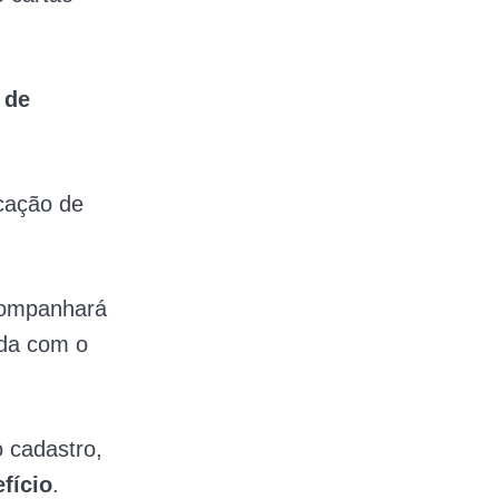
 de
cação de
acompanhará
ada com o
 cadastro,
fício
.