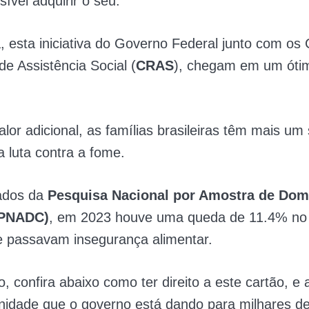
ível adquirir o seu.
 esta iniciativa do Governo Federal junto com os 
de Assistência Social (
CRAS
), chegam em um óti
lor adicional, as famílias brasileiras têm mais um
a luta contra a fome.
ados da
Pesquisa Nacional por Amostra de Domi
(PNADC)
, em 2023 houve uma queda de 11.4% no
e passavam insegurança alimentar.
 confira abaixo como ter direito a este cartão, e 
nidade que o governo está dando para milhares d