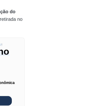
ação do
retirada no
S!
no
conômica