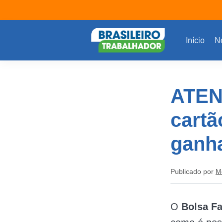
Início
No
ATENÇ
cartã
ganha
Publicado por
M
O
Bolsa Fa