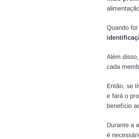
alimentação
Quando for 
identifica
Além disso
cada membr
Então, se t
e fará o pr
benefício ad
Durante a a
é necessár