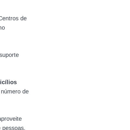
Centros de
mo
 suporte
cílios
 número de
aproveite
e pessoas.