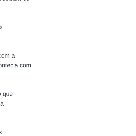
o
 com a
ontecia com
o que
ça
s