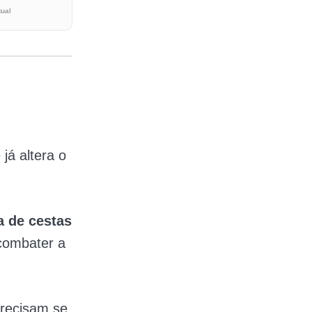
tual
 já altera o
 de cestas
 combater a
precisam se