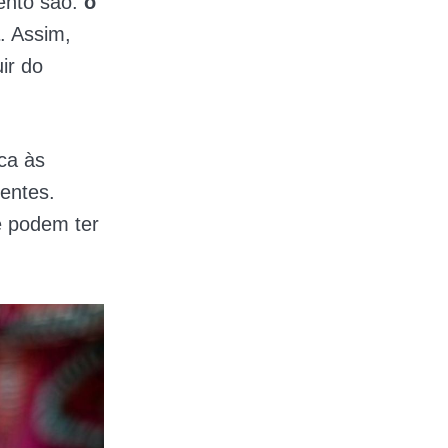
ento são:
o
. Assim,
ir do
ca às
entes.
e podem ter