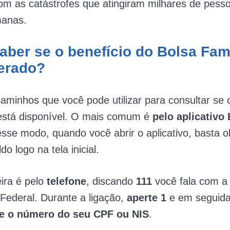
com as catástrofes que atingiram milhares de pess
manas.
ber se o benefício do Bolsa Famí
berado?
aminhos que você pode utilizar para consultar se
está disponível. O mais comum é
pelo aplicativo
esse modo, quando você abrir o aplicativo, basta o
do logo na tela inicial.
ira é pelo
telefone
, discando
111
você fala com a
Federal. Durante a ligação,
aperte 1
e em seguid
te o número do seu CPF ou NIS
.