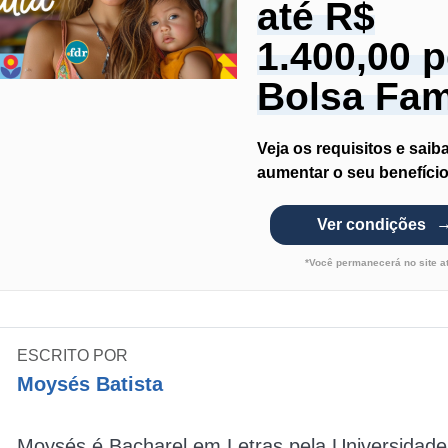
até R$
1.400,00 p
Bolsa Fam
Veja os requisitos e sai
aumentar o seu benefício
Ver condições
*Você permanecerá no site a
ESCRITO POR
Moysés Batista
Moysés é Bacharel em Letras pela Universidade