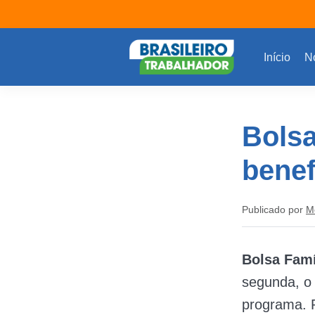
Início
No
Bolsa
benef
Publicado por
M
Bolsa Famí
segunda, o
programa. P