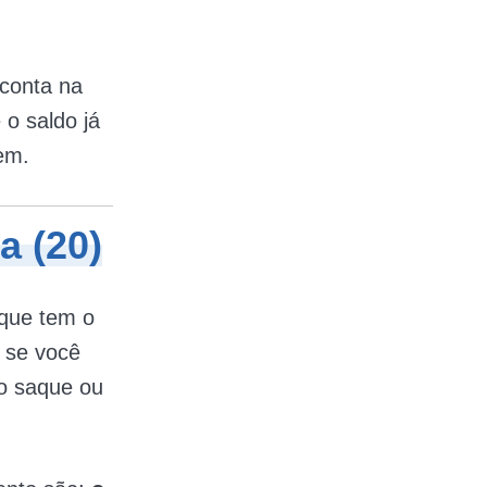
 conta na
o saldo já
em.
a (20)
 que tem o
, se você
 o saque ou