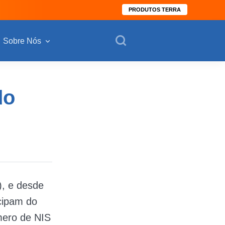
PRODUTOS TERRA
Sobre Nós
do
), e desde
cipam do
úmero de NIS