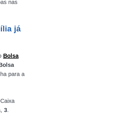
oas nas
lia já
 o
Bolsa
 Bolsa
lha para a
 Caixa
a,
3
.