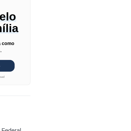
elo
ília
ba como
.
tual
 Federal