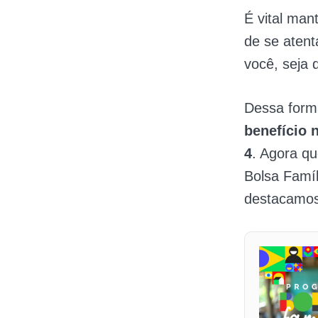
É vital man
de se aten
você, seja 
Dessa form
benefício 
4
. Agora qu
Bolsa Famíl
destacamos