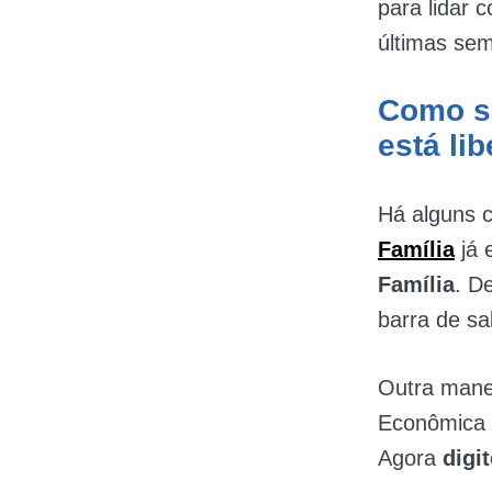
para lidar 
últimas se
Como sa
está li
Há alguns c
Família
já 
Família
. D
barra de sal
Outra mane
Econômica 
Agora
digi