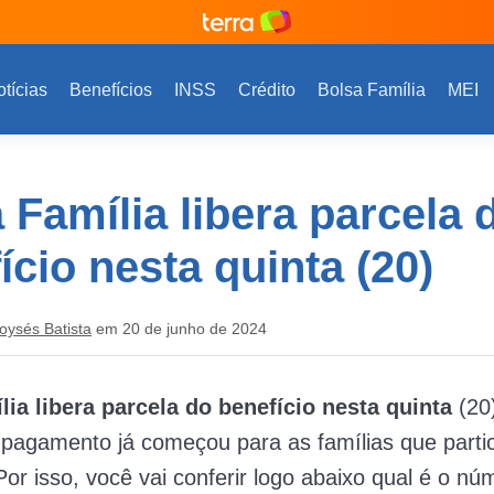
tícias
Benefícios
INSS
Crédito
Bolsa Família
MEI
 Família libera parcela 
ício nesta quinta (20)
oysés Batista
em 20 de junho de 2024
lia libera parcela do benefício nesta quinta
(20
 pagamento já começou para as famílias que parti
or isso, você vai conferir logo abaixo qual é o n