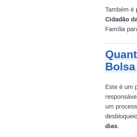
Também é p
Cidadão da
Família par
Quant
Bolsa
Este é um p
responsável
um processo
desbloquei
dias
.