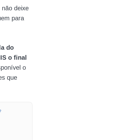
e não deixe
uem para
la do
S o final
sponível o
es que
?