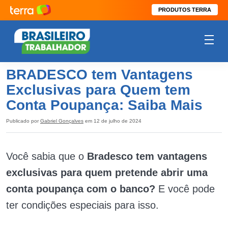
PRODUTOS TERRA
BRADESCO tem Vantagens
Exclusivas para Quem tem
Conta Poupança: Saiba Mais
Publicado por
Gabriel Gonçalves
em 12 de julho de 2024
Você sabia que o
Bradesco tem vantagens
exclusivas para quem pretende abrir uma
conta poupança com o banco?
E você pode
ter condições especiais para isso.