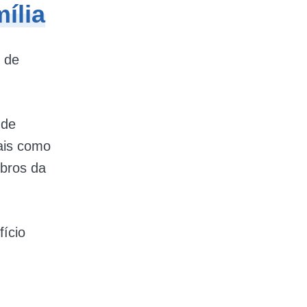
ília
o de
 de
ais como
bros da
fício