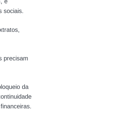
, é
 sociais.
xtratos,
os precisam
bloqueio da
continuidade
financeiras.