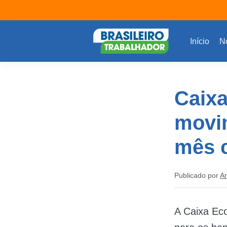
Início
No
Caix
movim
mês 
Publicado por
Ar
A Caixa Eco