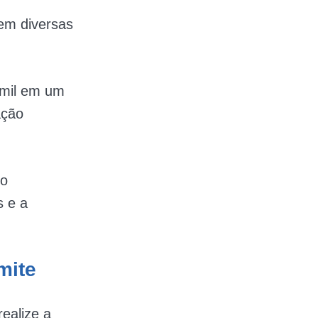
zem diversas
 mil em um
ação
lo
s e a
mite
realize a