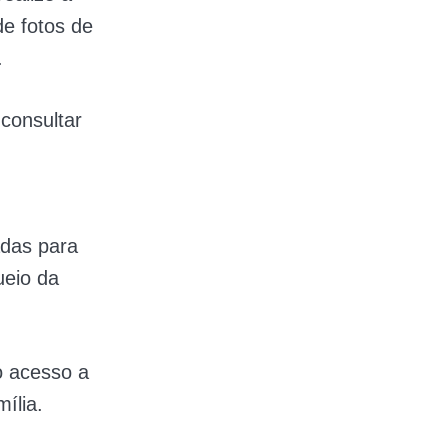
de fotos de
.
 consultar
adas para
ueio da
o acesso a
ília.