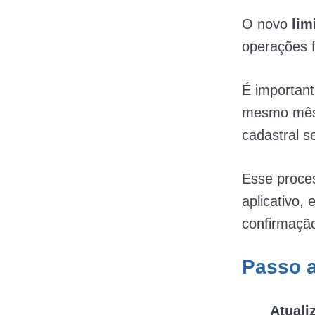
O novo
limi
operações f
É importan
mesmo mês
cadastral se
Esse proces
aplicativo,
confirmaçã
Passo a
Atuali