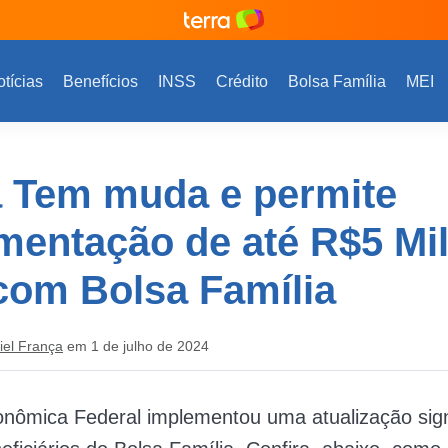
tícias
Benefícios
INSS
Crédito
Bolsa Família
MEI
a Tem muda e permite
entação de até R$5 Mil
com Bolsa Família
iel França
em 1 de julho de 2024
nômica Federal implementou uma atualização signi