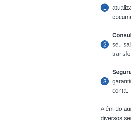
atualiz
docume
Consul
seu sal
transfe
Segur
garanti
conta.
Além do aum
diversos se