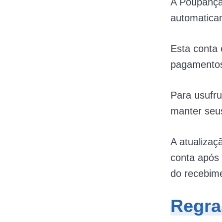
A Poupança 
automaticam
Esta conta 
pagamentos
Para usufru
manter seus
A atualizaç
conta após 
do recebime
Regra