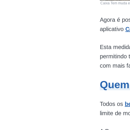
Caixa Tem muda e 
Agora é pos
aplicativo
C
Esta medida
permitindo 
com mais fa
Quem 
Todos os
b
limite de m