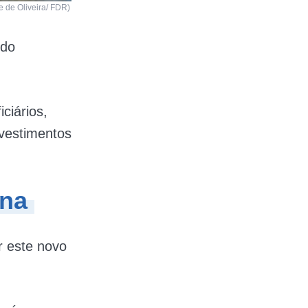
 de Oliveira/ FDR)
 do
ciários,
nvestimentos
ona
ar este novo