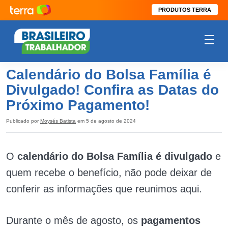
PRODUTOS TERRA
Calendário do Bolsa Família é
Divulgado! Confira as Datas do
Próximo Pagamento!
Publicado por
Moysés Batista
em 5 de agosto de 2024
O
calendário do Bolsa Família é divulgado
e
quem recebe o benefício, não pode deixar de
conferir as informações que reunimos aqui.
Durante o mês de agosto, os
pagamentos