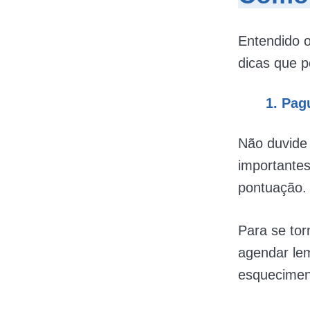
Entendido o
dicas que
1.
Pag
Não duvide 
importantes
pontuação.
Para se to
agendar lem
esquecimen