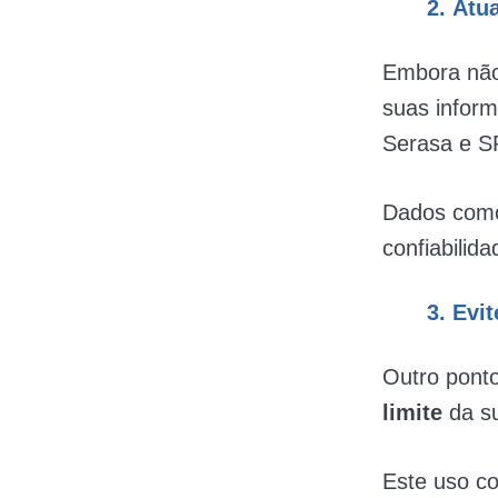
2.
Atua
Embora não 
suas inform
Serasa e S
Dados como
confiabilida
3.
Evit
Outro pont
limite
da s
Este uso co