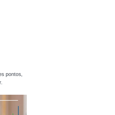
es pontos,
r.