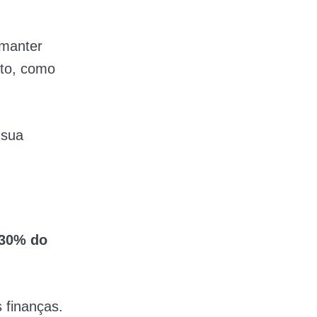
 manter
ito, como
 sua
30% do
 finanças.