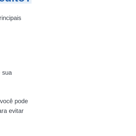
incipais
e sua
 você pode
ra evitar