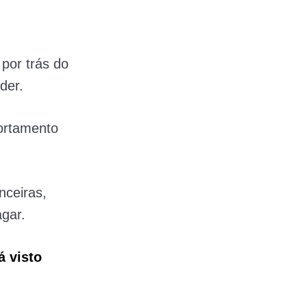
por trás do
der.
ortamento
nceiras,
gar.
á visto