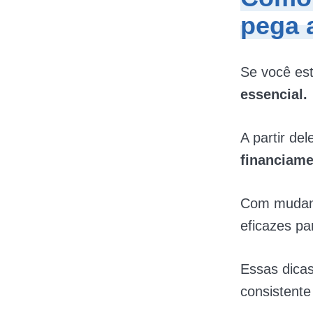
pega a
Se você es
essencial.
A partir de
financiam
Com mudanç
eficazes pa
Essas dicas
consistente