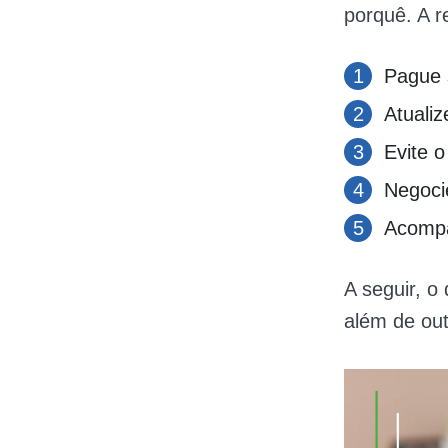
porquê. A re
Pague 
Atualiz
Evite o
Negocie
Acompa
A seguir, o
além de out