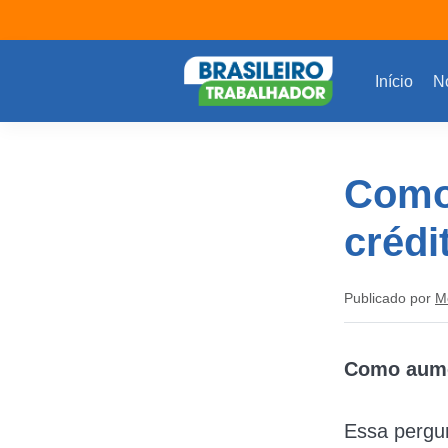
Início
No
Como
crédi
Publicado por
M
Como aume
Essa pergun