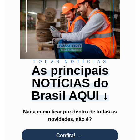
T O D A S N O T Í C I A S
As principais
NOTÍCIAS do
Brasil AQUI ↓
Nada como ficar por dentro de todas as
novidades, não é?
Confira!