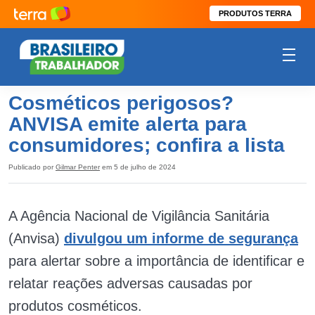
PRODUTOS TERRA
Cosméticos perigosos?
ANVISA emite alerta para
consumidores; confira a lista
Publicado por
Gilmar Penter
em 5 de julho de 2024
A Agência Nacional de Vigilância Sanitária
(Anvisa)
divulgou um informe de segurança
para alertar sobre a importância de identificar e
relatar reações adversas causadas por
produtos cosméticos.