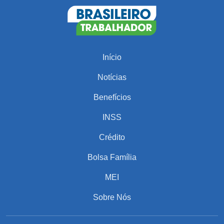
Início
Notícias
Benefícios
INSS
Crédito
Bolsa Família
MEI
Sobre Nós
PARA VOCÊ
Salário da classe média alta na Argentina em
2025 surpreende e chama atenção dos