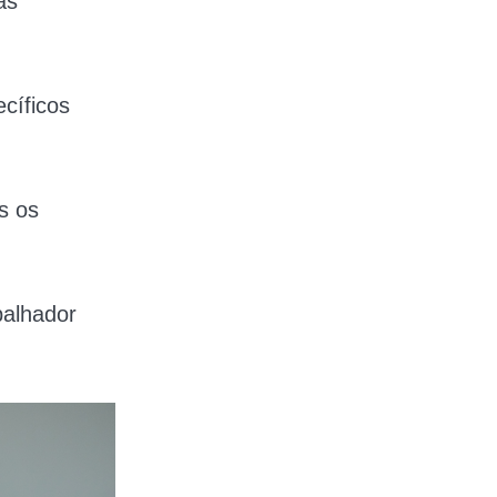
as
cíficos
s os
balhador