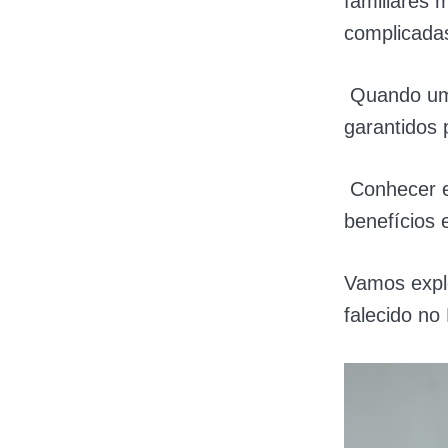
familiares 
complicada
Quando um t
garantidos p
Conhecer es
benefícios 
Vamos explo
falecido no 