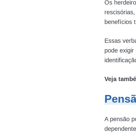
Os herdeiro
rescisórias
benefícios 
Essas verb
pode exigi
identificaç
Veja tamb
Pensã
A pensão po
dependentes