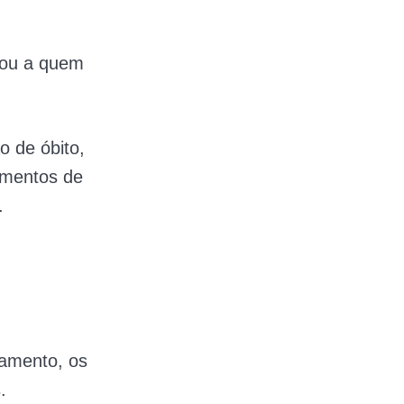
 ou a quem
o de óbito,
umentos de
.
damento, os
.