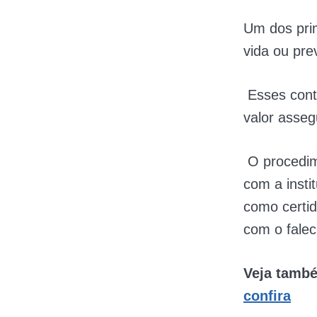
Um dos prim
vida ou pre
Esses contr
valor asseg
O procedim
com a insti
como certid
com o falec
Veja tamb
confira