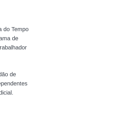
ia do Tempo
rama de
trabalhador
dão de
dependentes
icial.