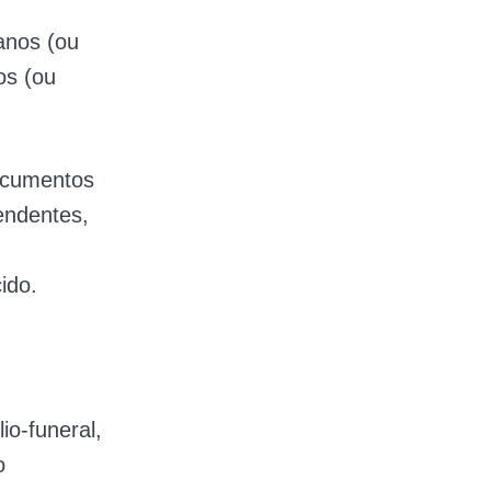
anos (ou
os (ou
documentos
endentes,
ido.
io-funeral,
o