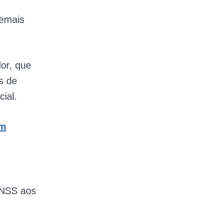
demais
or, que
s de
ial.
em
INSS aos