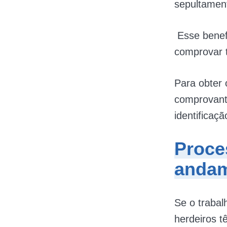
sepultamen
Esse benef
comprovar t
Para obter 
comprovant
identificaç
Proce
anda
Se o trabal
herdeiros t