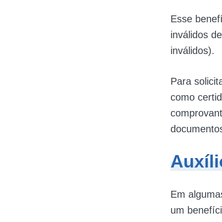
Esse benefí
inválidos d
inválidos).
Para solici
como certid
comprovant
documentos
Auxíli
Em algumas 
um benefíc