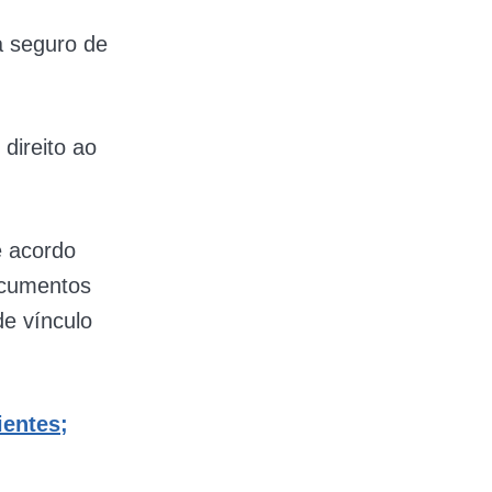
a seguro de
direito ao
e acordo
ocumentos
de vínculo
ientes;