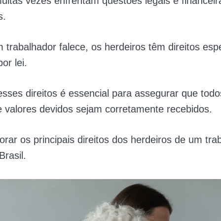
muitas vezes enfrentam questões legais e financeir
s.
rabalhador falece, os herdeiros têm direitos espe
or lei.
ses direitos é essencial para assegurar que todo
e valores devidos sejam corretamente recebidos.
rar os principais direitos dos herdeiros de um tra
Brasil.