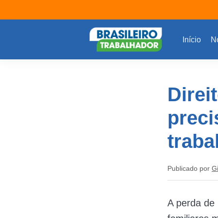
Início
No
Direi
prec
traba
Publicado por
G
A perda de 