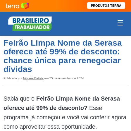
PRODUTOS TERRA
Feirão Limpa Nome da Serasa
oferece até 99% de desconto:
chance única para renegociar
dívidas
Publicado por
Moysés Batista
em 25 de novembro de 2024
Sabia que o
Feirão Limpa Nome da Serasa
oferece até 99% de desconto?
Esse
programa já começou e você vai conferir agora
como aproveitar essa oportunidade.