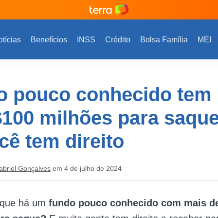
tícias
Benefícios
INSS
Crédito
Bolsa Família
MEI
o pouco conhecido tem
100 milhões para saque
cê tem direito
abriel Gonçalves
em 4 de julho de 2024
 que há um
fundo pouco conhecido com mais d