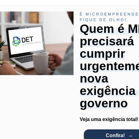
É MICROEMPREEND
FIQUE DE OLHO!
Quem é M
precisará
cumprir
urgentem
nova
exigência
governo
Veja uma exigência total!
Confira!