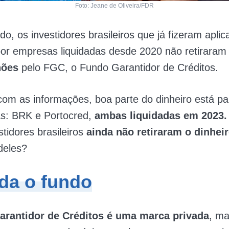
Foto: Jeane de Oliveira/FDR
do, os investidores brasileiros que já fizeram apli
por empresas liquidadas desde 2020 não retirara
hões
pelo FGC, o Fundo Garantidor de Créditos.
com as informações, boa parte do dinheiro está p
s: BRK e Portocred,
ambas liquidadas em 2023
stidores brasileiros
ainda não retiraram o dinhei
deles?
da o fundo
rantidor de Créditos é uma marca privada
, ma