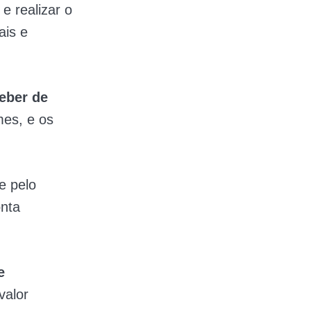
e realizar o
ais e
ceber de
mes, e os
e pelo
onta
e
valor