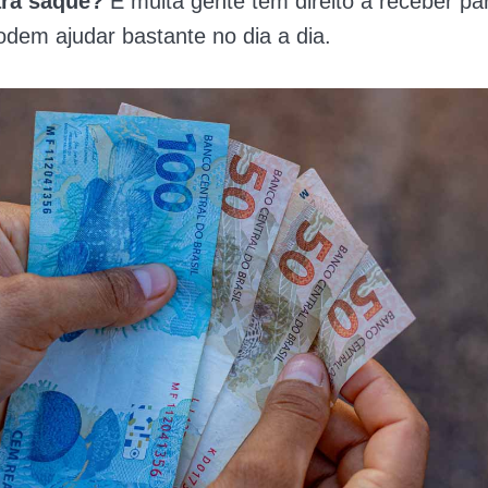
ara saque?
E muita gente tem direito a receber pa
odem ajudar bastante no dia a dia.