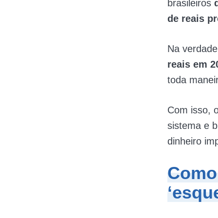
brasileiros
de reais p
Na verdade
reais em 2
toda maneir
Com isso, 
sistema e b
dinheiro im
Como 
‘esqu