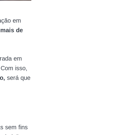
cação em
m
mais de
arada em
.
Com isso,
ro,
será que
s sem fins