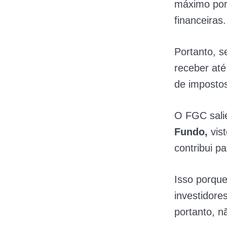
máximo po
financeiras.
Portanto, se
receber até
de imposto
O FGC sali
Fundo,
vis
contribui pa
Isso porque
investidor
portanto, 