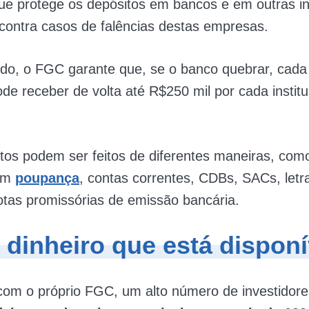
que protege os depósitos em bancos e em outras in
 contra casos de falências destas empresas.
ido, o FGC garante que, se o banco quebrar, cad
pode receber de volta até R$250 mil por cada institu
tos podem ser feitos de diferentes maneiras, com
 em
poupança
, contas correntes, CDBs, SACs, letr
otas promissórias de emissão bancária.
 dinheiro que está disponí
com o próprio FGC, um alto número de investidore