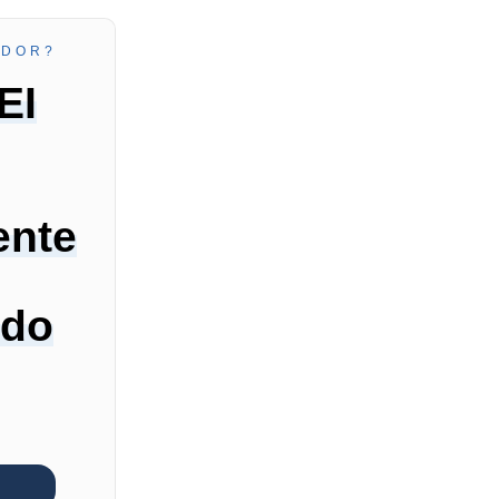
EDOR?
EI
ente
 do