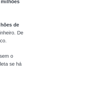
0 milhões
lhões de
inheiro. De
ico.
ssem o
leta se há