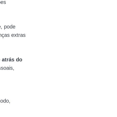
ões
e, pode
nças extras
 atrás do
soais,
todo,