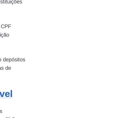
stituições
a CPF
ição
o depósitos
as de
vel
s