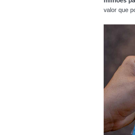
milhões p
valor que p