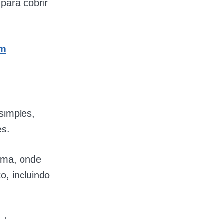
 para cobrir
em
simples,
es.
rama, onde
o, incluindo