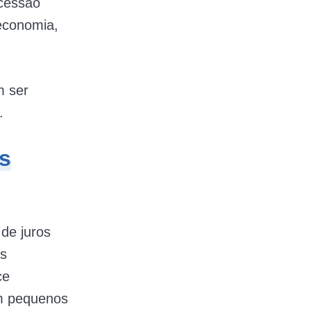
ncessão
 economia,
m ser
.
s
 de juros
is
ce
em pequenos