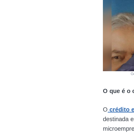
Go
O que é o 
O
crédito 
destinada 
microempre