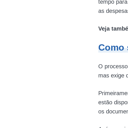
tempo para 
as despesa
Veja tamb
Como s
O processo 
mas exige q
Primeiramen
estão dispo
os documen