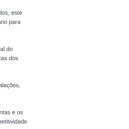
dos, este
ário para
ial do
cas dos
alações,
ntas e os
etitividade