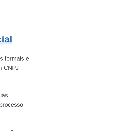
ial
s formais e
um CNPJ
uas
o processo