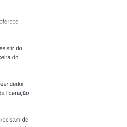
oferece
sistir do
ceira do
preendedor
a liberação
precisam de