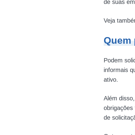
de suas em
Veja tamb
Quem p
Podem solic
informais 
ativo.
Além disso
obrigações 
de solicita