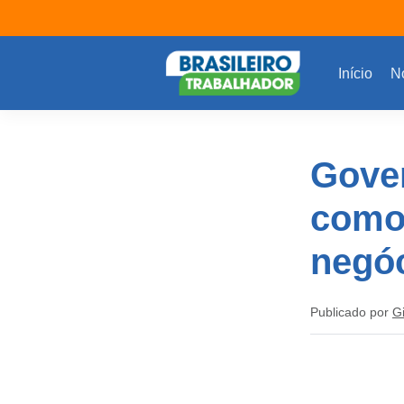
Início
No
Gover
como
negóc
Publicado por
G