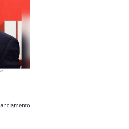
ais
nanciamento