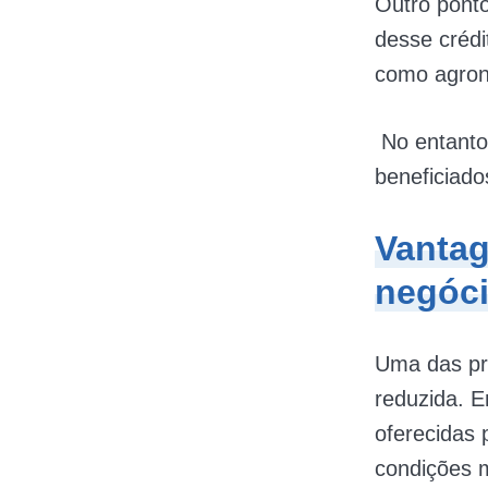
Outro ponto
desse crédi
como agrone
No entanto
beneficiado
Vantag
negóc
Uma das pri
reduzida. E
oferecidas 
condições m