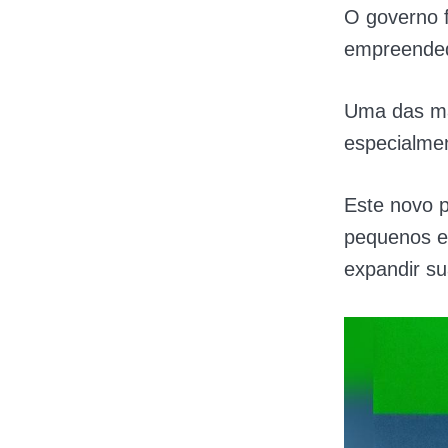
O governo 
empreended
Uma das mai
especialme
Este novo p
pequenos e
expandir su