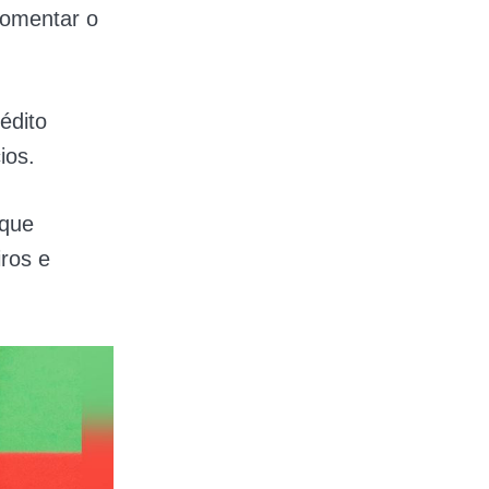
fomentar o
édito
ios.
 que
ros e