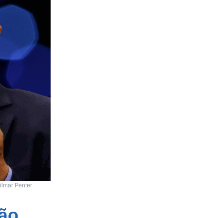
Gilmar Penter
ão