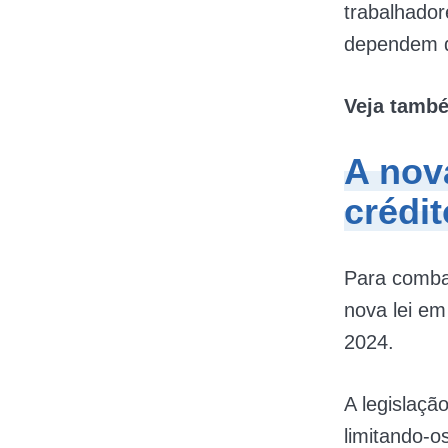
trabalhado
dependem do
Veja tamb
A nov
crédit
Para comba
nova lei em
2024.
A legislaçã
limitando-o