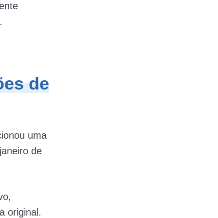
ente
.
ões de
ncionou uma
janeiro de
vo,
 original.