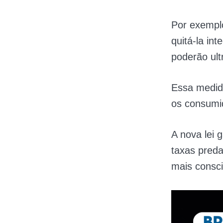
Por exempl
quitá-la in
poderão ult
Essa medida
os consumid
A nova lei 
taxas preda
mais consci