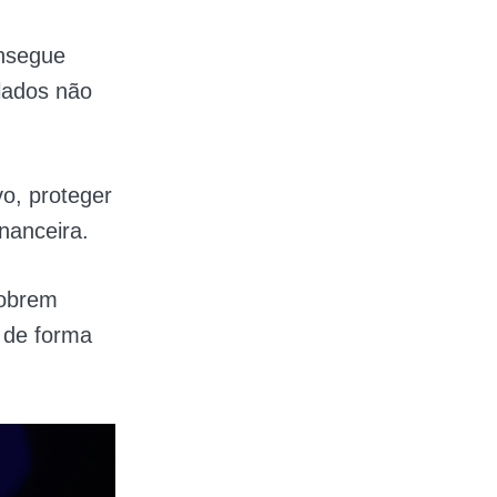
onsegue
ulados não
o, proteger
nanceira.
cobrem
o de forma