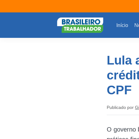
Início
No
Lula 
crédi
CPF
Publicado por
G
O governo b