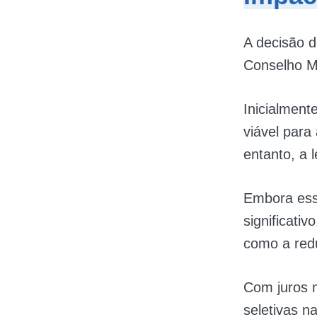
A decisão d
Conselho M
Inicialmente
viável para
entanto, a l
Embora ess
significativ
como a redu
Com juros m
seletivas n