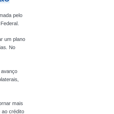
omada pelo
Federal.
iar um plano
ias. No
 avanço
laterais,
ornar mais
 ao crédito