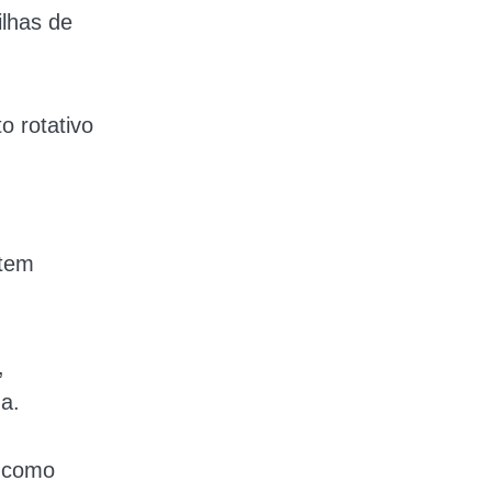
lhas de
o rotativo
 tem
,
a.
, como