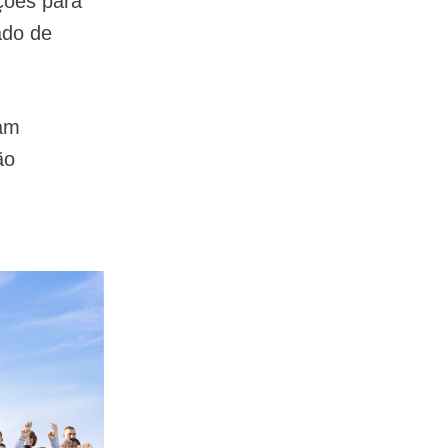
ções para
ado de
sam
ão