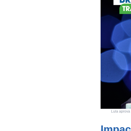
Lula aprova 
Impac