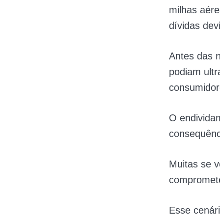
milhas aér
dívidas dev
Antes das n
podiam ultr
consumidore
O endivida
consequênci
Muitas se v
comprometen
Esse cenári