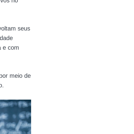
ivos no
voltam seus
idade
a e com
por meio de
o.