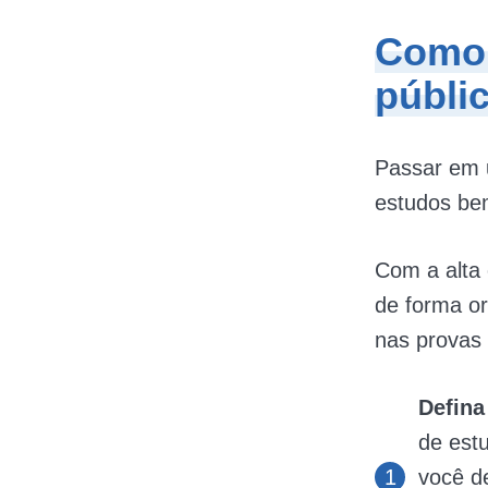
Como 
públi
Passar em 
estudos bem
Com a alta
de forma or
nas provas 
Defina
de est
você de