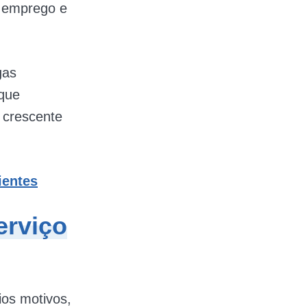
o emprego e
gas
 que
 crescente
ientes
erviço
ios motivos,