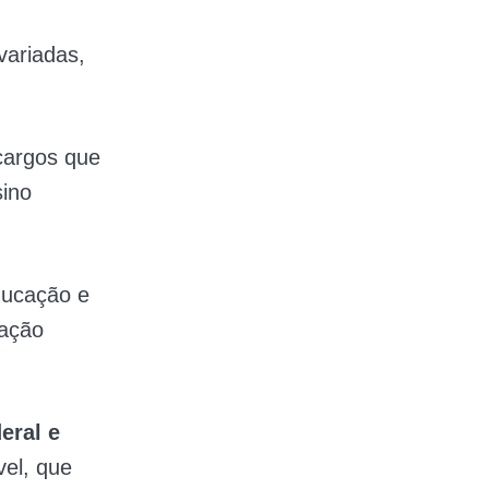
variadas,
cargos que
ino
ducação e
ração
eral e
vel, que