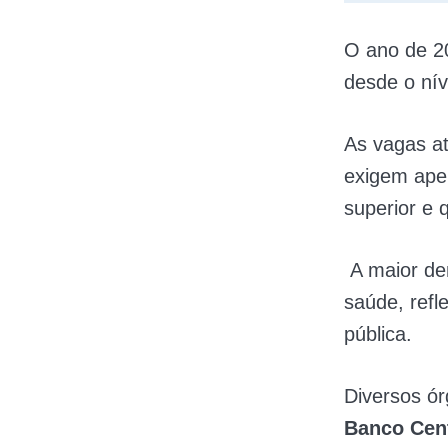
O ano de 20
desde o nív
As vagas at
exigem ape
superior e 
A maior de
saúde, refl
pública.
Diversos ó
Banco Cent