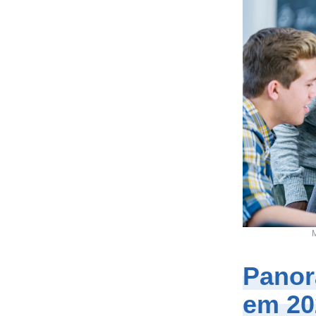
M
Panor
em 20