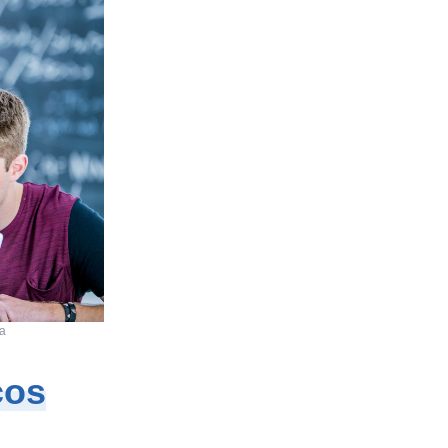
ga
cos