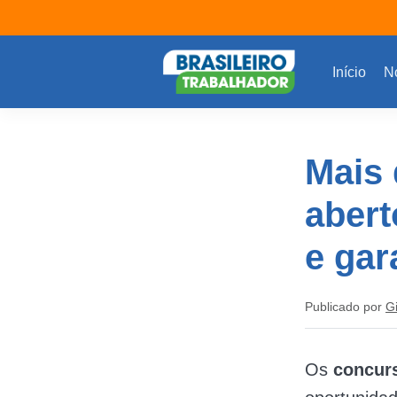
Início
No
Mais 
abert
e gar
Publicado por
G
Os
concur