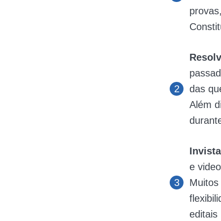
provas
Constit
Resolv
passad
das que
Além d
durant
Invist
e vide
Muitos
flexibi
editais