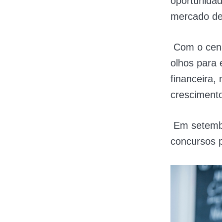
oportunidad
mercado de
Com o cenár
olhos para 
financeira,
cresciment
Em setemb
concursos p