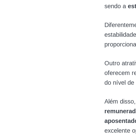
sendo a
es
Diferenteme
estabilidad
proporciona
Outro atrat
oferecem r
do nível de 
Além disso,
remunerad
aposentado
excelente 