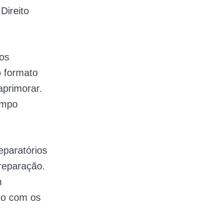
Direito
sos
o formato
aprimorar.
empo
reparatórios
reparação.
m
rdo com os