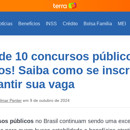
tícias
Benefícios
INSS
Crédito
Bolsa Família
MEI
de 10 concursos públic
os! Saiba como se insc
antir sua vaga
ilmar Penter
em 9 de outubro de 2024
sos públicos
no Brasil continuam sendo uma exce