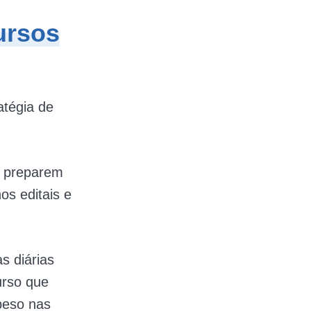
ursos
atégia de
e preparem
os editais e
s diárias
urso que
peso nas