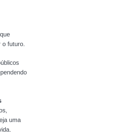
 que
 o futuro.
públicos
dependendo
s
os,
seja uma
ida.