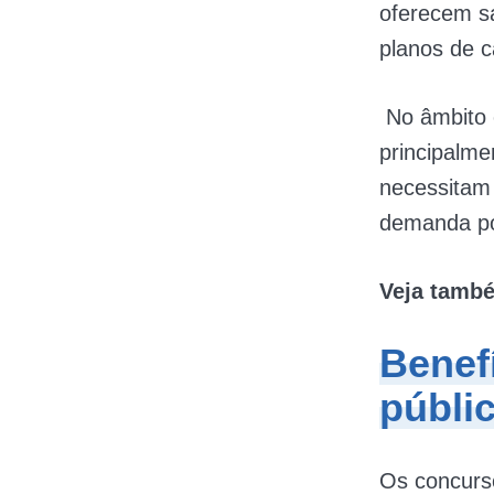
oferecem sa
planos de c
No âmbito e
principalme
necessitam
demanda por
Veja tamb
Benef
públi
Os concurso