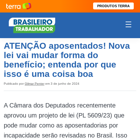
PRODUTOS TERRA
ATENÇÃO aposentados! Nova
lei vai mudar forma do
benefício; entenda por que
isso é uma coisa boa
Publicado por
Gilmar Penter
em 3 de junho de 2024
A Câmara dos Deputados recentemente
aprovou um projeto de lei (PL 5609/23) que
pode mudar como as aposentadorias por
incapacidade serão revisadas no Brasil. Isso