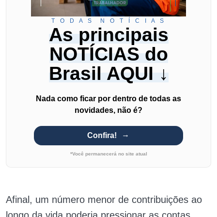
T O D A S N O T Í C I A S
As principais
NOTÍCIAS do
Brasil AQUI ↓
Nada como ficar por dentro de todas as
novidades, não é?
Confira!
*Você permanecerá no site atual
Afinal, um número menor de contribuições ao
longo da vida poderia pressionar as contas