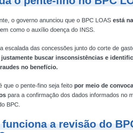
da o pente-fino no BPC L
te, o governo anunciou que o BPC LOAS
está n
em como o auxílio doença do INSS.
a escalada das concessões junto do corte de gast
é
justamente buscar insconsistências e identifi
fraudes no benefício.
é que o pente-fino seja feito
por meio de convoc
ios
para a confirmação dos dados informados no
 do BPC.
funciona a revisão do BP