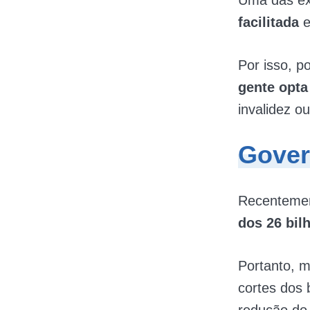
Uma das ex
facilitada
Por isso, p
gente opt
invalidez o
Gover
Recentemen
dos 26 bil
Portanto, m
cortes dos 