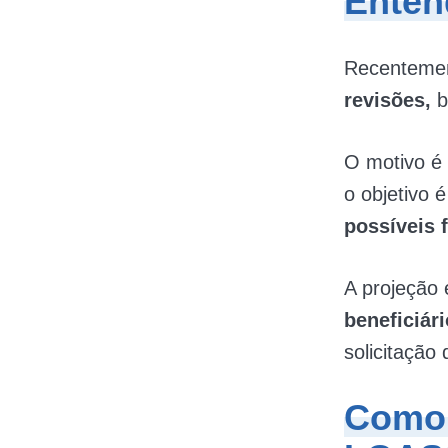
Enten
Recentemen
revisões,
b
O motivo é 
o objetivo 
possíveis 
A projeção 
beneficiár
solicitação
Como 