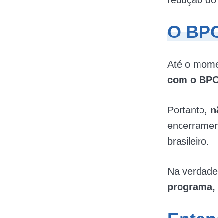
redução do
O BPC
Até o mom
com o BPC
Portanto,
n
encerrament
brasileiro.
Na verdade
programa,