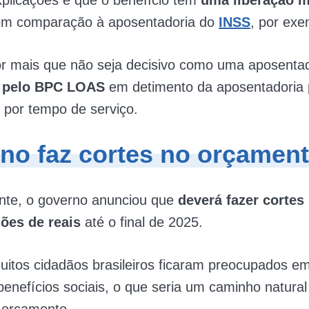
plicações é que o benefício tem
uma liberação m
em comparação à aposentadoria do
INSS
, por exe
or mais que não seja decisivo como uma aposenta
a pelo BPC LOAS
em detimento da aposentadoria 
u por tempo de serviço.
no faz cortes no orçamen
te, o governo anunciou que
deverá fazer cortes
hões de reais
até o final de 2025.
uitos cidadãos brasileiros ficaram preocupados em
benefícios sociais, o que seria um caminho natural