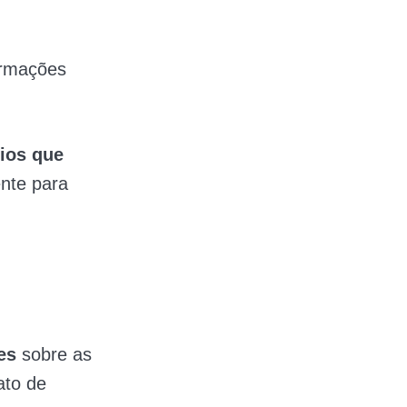
ormações
rios que
nte para
hes
sobre as
ato de