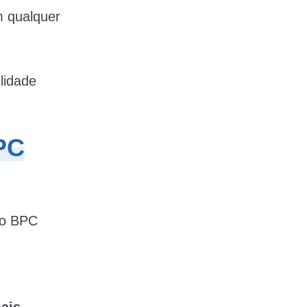
m qualquer
lidade
PC
ao BPC