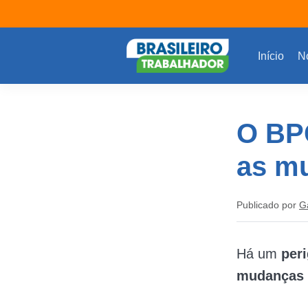
Início
No
O BP
as m
Publicado por
G
Há um
per
mudanças q