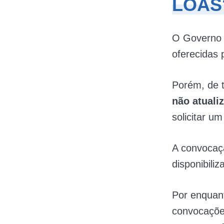
LOAS
O Governo 
oferecidas 
Porém, de 
não atuali
solicitar u
A convocaçã
disponibiliz
Por enquan
convocaçõe