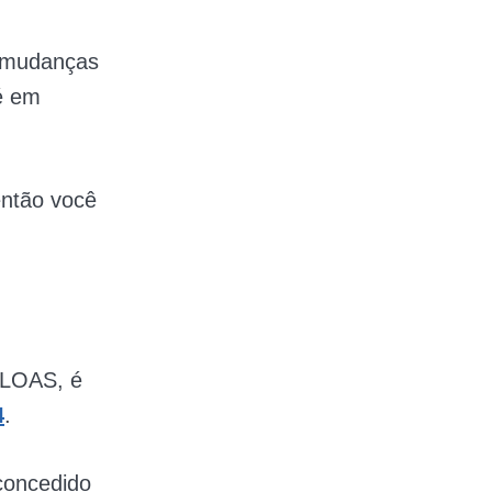
e mudanças
é em
então você
 LOAS, é
4
.
concedido