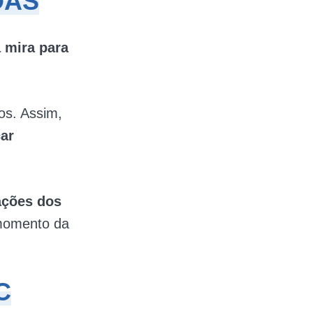
OAS
a mira para
os. Assim,
car
ações dos
 momento da
C