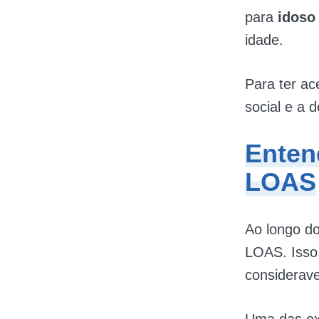
para
idoso
idade.
Para ter ac
social e a d
Enten
LOAS
Ao longo d
LOAS. Isso
considerav