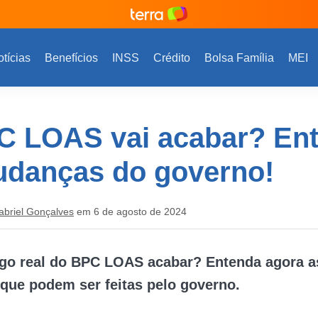
tícias
Benefícios
INSS
Crédito
Bolsa Família
MEI
C LOAS vai acabar? En
udanças do governo!
abriel Gonçalves
em 6 de agosto de 2024
igo real do BPC LOAS acabar? Entenda agora a
ue podem ser feitas pelo governo.