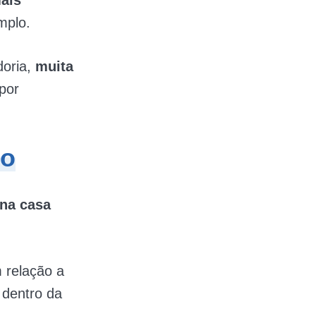
ais
mplo.
doria,
muita
por
to
 na casa
 relação a
 dentro da