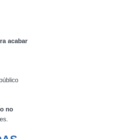
ra acabar
público
no no
es.