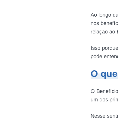
Ao longo d
nos benefí
relação ao
Isso porque
pode entend
O que
O Benefíci
um dos pri
Nesse sent