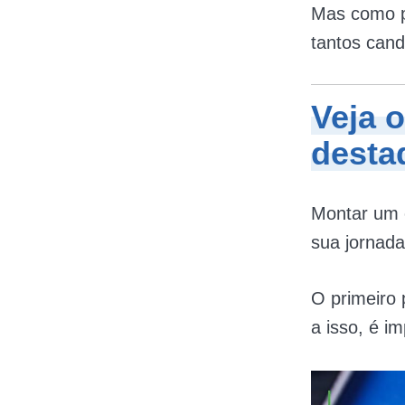
Mas como p
tantos cand
Veja
o
desta
Montar um c
sua jornad
O primeiro 
a isso, é i