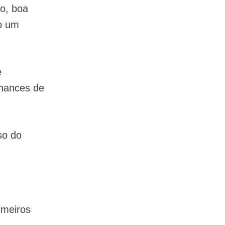
o, boa
o um
e
chances de
so do
imeiros