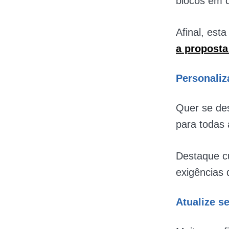
blocos em q
Afinal, est
a proposta
Personaliz
Quer se des
para todas 
Destaque cu
exigências 
Atualize s