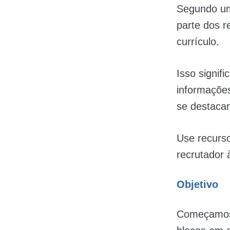
Segundo um
parte dos 
currículo.
Isso signif
informaçõe
se destacar
Use recurso
recrutador 
Objetivo
Começamos 