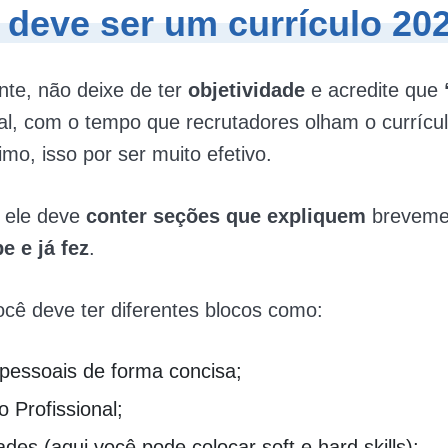
deve ser um currículo 20
te, não deixe de ter
objetividade
e acredite que
nal, com o tempo que recrutadores olham o curríc
imo, isso por ser muito efetivo.
, ele deve
conter seções que expliquem
breveme
e e já fez
.
ocê deve ter diferentes blocos como:
pessoais de forma concisa;
o Profissional;
ades (aqui você pode colocar soft e hard skills);