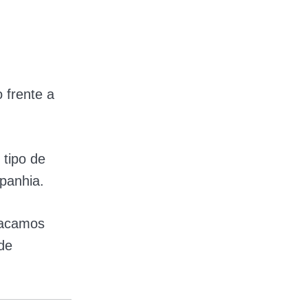
 frente a
 tipo de
mpanhia.
tacamos
de