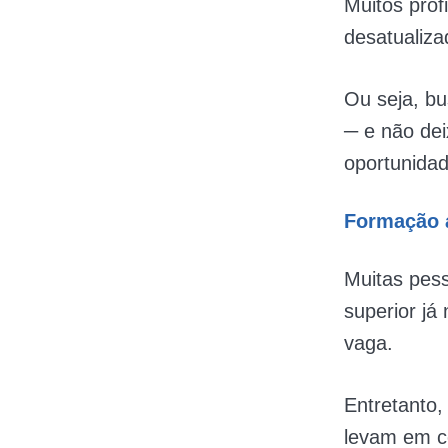
Muitos prof
desatualiza
Ou seja, bu
─ e não de
oportunida
Formação 
Muitas pes
superior já
vaga.
Entretanto,
levam em c