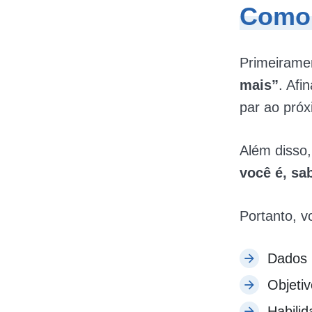
Como 
Primeiramen
mais”
. Afi
par ao próx
Além disso
você é, sab
Portanto, v
Dados 
Objetiv
Habilid