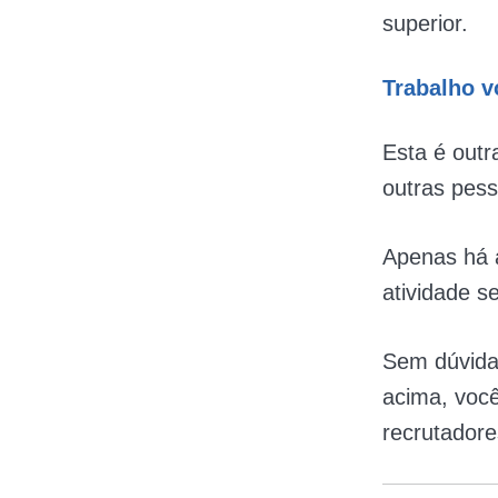
superior.
Trabalho v
Esta é outr
outras pes
Apenas há a
atividade s
Sem dúvida
acima, você
recrutadore