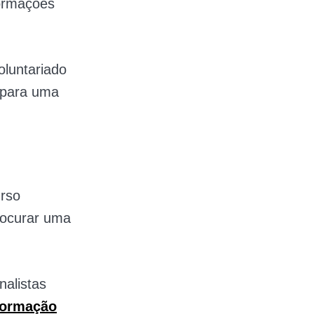
formações
oluntariado
 para uma
rso
rocurar uma
nalistas
formação