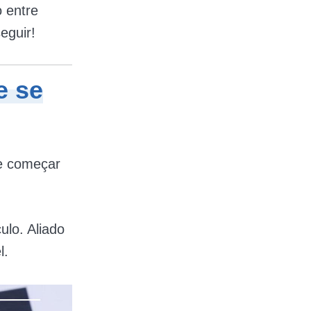
 entre
eguir!
e se
 e começar
ulo. Aliado
l.