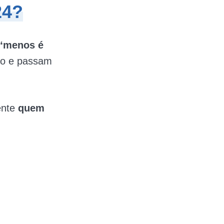
24?
“menos é
ulo e passam
nte
quem