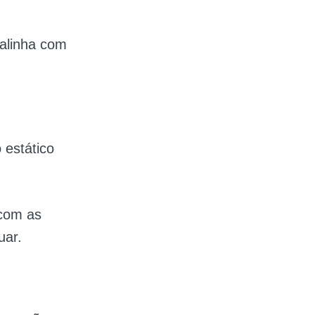
 alinha com
 estático
 com as
uar.