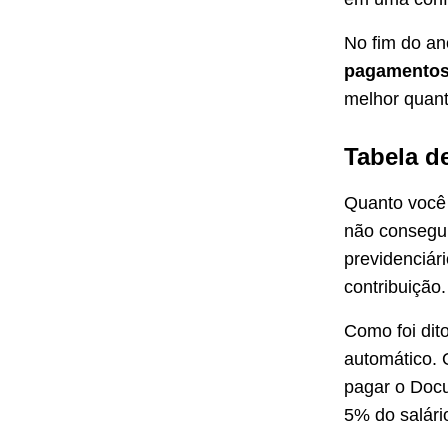
No fim do ano
pagamentos
melhor quant
Tabela d
Quanto você
não consegui
previdenciár
contribuição.
Como foi dit
automático. 
pagar o Docu
5% do salári