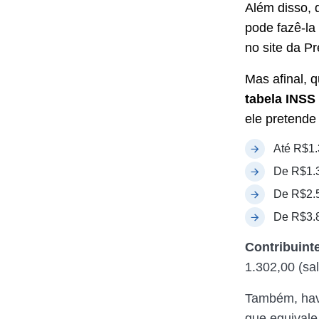
Além disso, 
pode fazê-la
no site da Pr
Mas afinal, 
tabela
INSS
ele pretende
Até R$1.
De R$1.3
De R$2.5
De R$3.8
Contribuinte
1.302,00 (sa
Também, have
que equivale