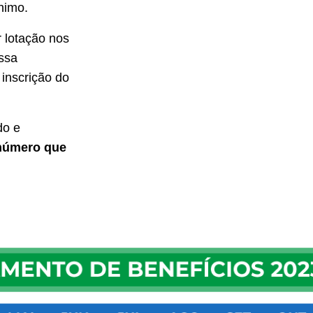
nimo.
 lotação nos
ssa
inscrição do
do e
número que