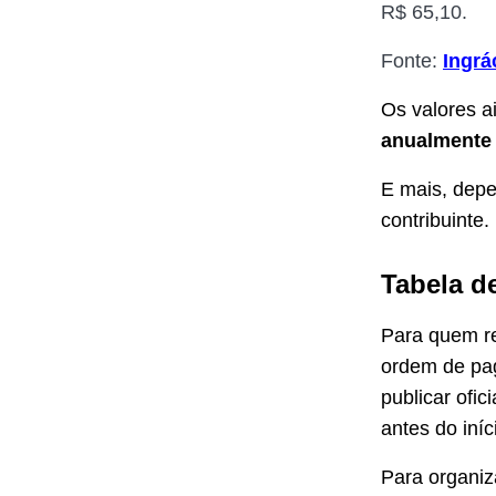
R$ 65,10.
Fonte:
Ingrá
Os valores a
anualmente 
E mais, depe
contribuinte.
Tabela d
Para quem re
ordem de pag
publicar ofi
antes do iní
Para organi