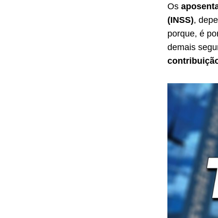
Os
aposenta
(INSS)
, dep
porque, é p
demais segu
contribuiçã