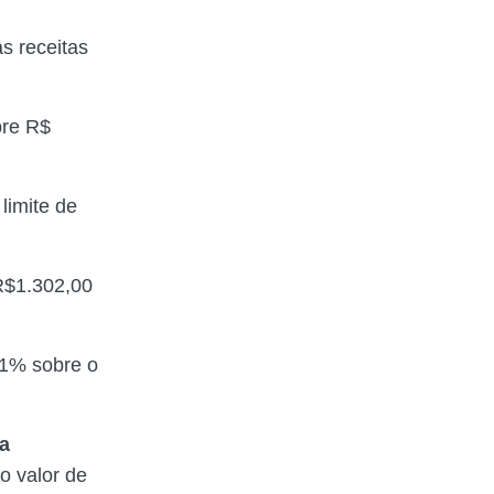
s receitas
bre R$
limite de
R$1.302,00
11% sobre o
xa
o valor de