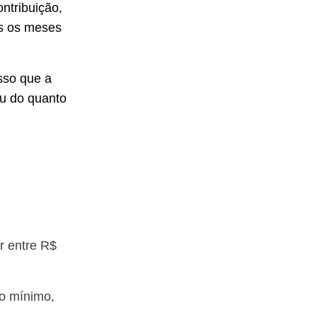
ntribuição,
os os meses
sso que a
ou do quanto
r entre R$
o mínimo,