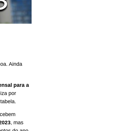
soa. Ainda
nsal para a
iza por
tabela.
recebem
2023
, mas
entos do ano.