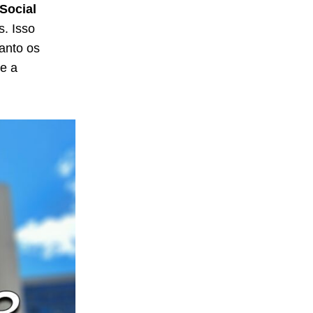
Social
s. Isso
anto os
e a