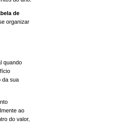
abela de
se organizar
al quando
ício
o da sua
onto
almente ao
ro do valor,