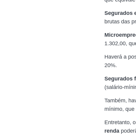
Segurados e
brutas das p
Microempree
1.302,00, qu
Haverá a pos
20%.
Segurados f
(salário-mín
Também, have
mínimo, que 
Entretanto, 
renda
poderã