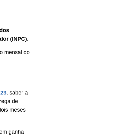
ados
dor (INPC)
.
ho mensal do
023
, saber a
rrega de
 dois meses
quem ganha