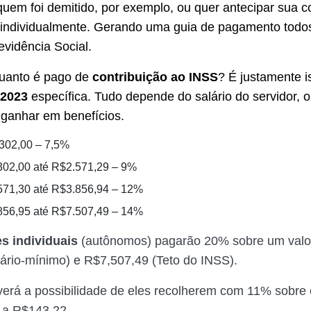
quem foi demitido, por exemplo, ou quer antecipar sua co
 individualmente. Gerando uma guia de pagamento tod
evidência Social.
quanto é pago de
contribuição ao INSS
? É justamente i
 2023
específica. Tudo depende do salário do servidor, 
 ganhar em benefícios.
302,00 – 7,5%
02,00 até R$2.571,29 – 9%
71,30 até R$3.856,94 – 12%
56,95 até R$7.507,49 – 14%
s individuais
(autônomos) pagarão 20% sobre um valo
lário-mínimo) e R$7,507,49 (Teto do INSS).
rá a possibilidade de eles recolherem com 11% sobre 
 a R$143,22.