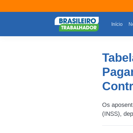
Início
No
Tabel
Paga
Contr
Os aposenta
(INSS), de