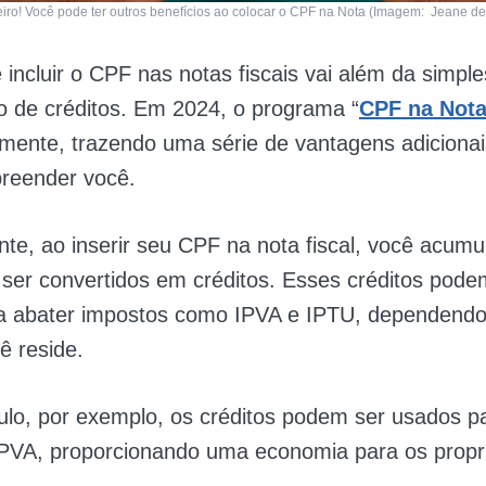
iro! Você pode ter outros benefícios ao colocar o CPF na Nota (Imagem: Jeane de
e incluir o CPF nas notas fiscais vai além da simple
o de créditos. Em 2024, o programa “
CPF na Not
vamente, trazendo uma série de vantagens adiciona
reender você.
te, ao inserir seu CPF na nota fiscal, você acumu
er convertidos em créditos. Esses créditos pode
a abater impostos como IPVA e IPTU, dependendo
ê reside.
o, por exemplo, os créditos podem ser usados pa
IPVA, proporcionando uma economia para os propri