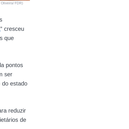
 Oliveira/ FDR)
s
a
” cresceu
is que
la pontos
m ser
 do estado
ra reduzir
etários de