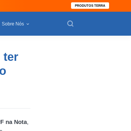
PRODUTOS TERRA
Sobre Nós
 ter
 o
PF na Nota
,