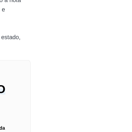
o a nota
 e
 estado,
O
 da