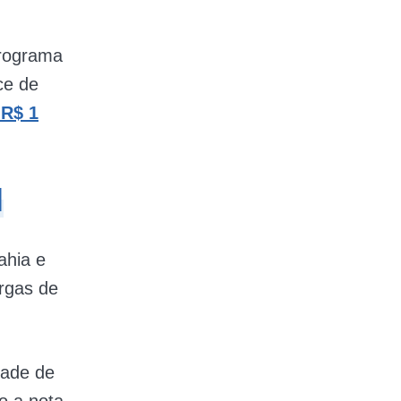
programa
ce de
 R$ 1
l
ahia e
rgas de
dade de