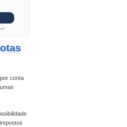
tual
notas
 por conta
lgumas
ssibilidade
 impostos