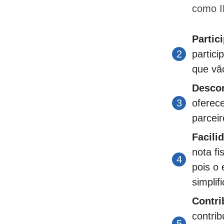
como I
Partic
partic
que vã
Descon
oferec
parcei
Facili
nota fi
pois o 
simplif
Contri
contrib