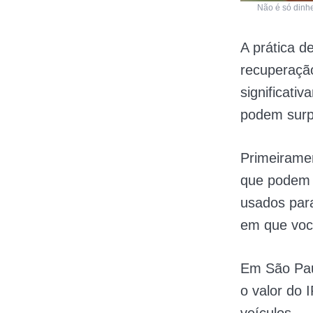
Não é só dinhe
A prática d
recuperaçã
significati
podem surp
Primeiramen
que podem s
usados par
em que voc
Em São Paul
o valor do 