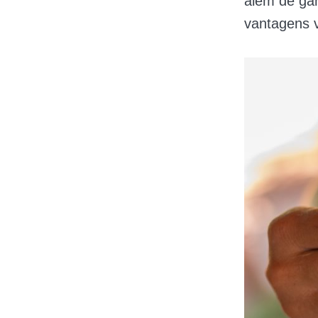
além de gan
vantagens v