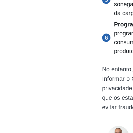
sonega
da carg
Progra
progra
consum
produto
No entanto,
Informar o
privacidade
que os est
evitar fraude