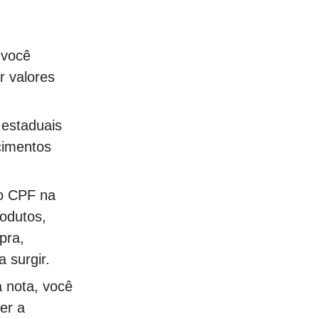
 você
r valores
 estaduais
cimentos
 o CPF na
rodutos,
pra,
surgir​.
a nota, você
ter a