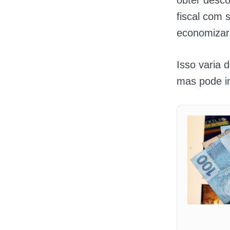
obter desco
fiscal com
economizar
Isso varia 
mas pode in