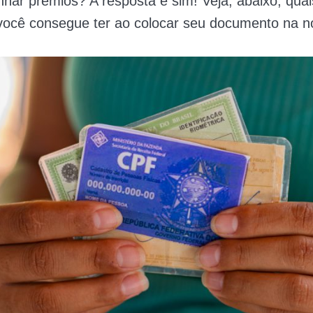
har prêmios? A resposta é sim! Veja, abaixo, quai
ocê consegue ter ao colocar seu documento na not