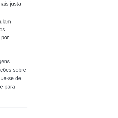
ais justa
culam
 os
 por
gens.
ações sobre
que-se de
e para