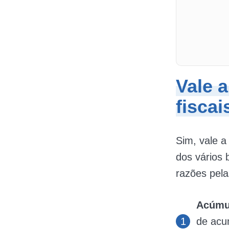
Vale 
fiscai
Sim, vale a
dos vários 
razões pela
Acúmul
de acu