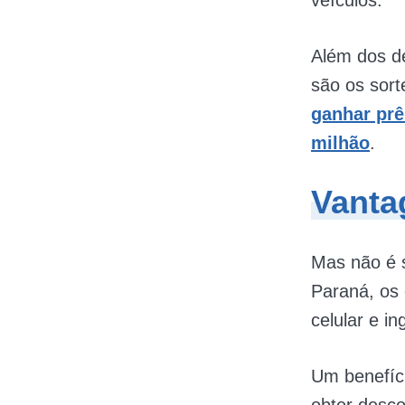
veículos​.
Além dos de
são os sort
ganhar prê
milhão
.
Vanta
Mas não é 
Paraná, os
celular e i
Um benefíc