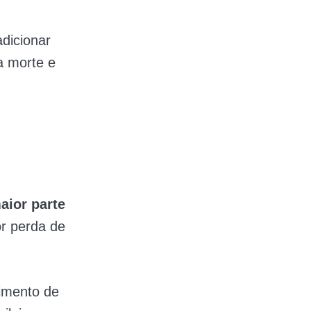
dicionar
a morte e
aior parte
or perda de
timento de