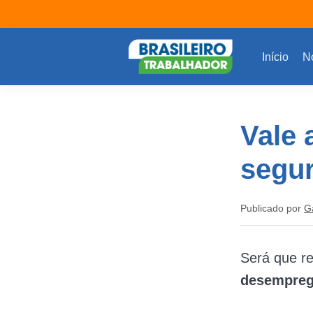
Início
No
Vale 
segu
Publicado por
G
Será que r
desempreg