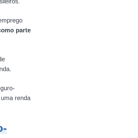
ileiros.
semprego
como parte
de
nda.
guro-
 uma renda
o-