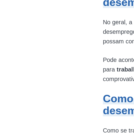
desem
No geral, a
desemprego
possam com
Pode acont
para
traba
comprovati
Como 
desem
Como se tra