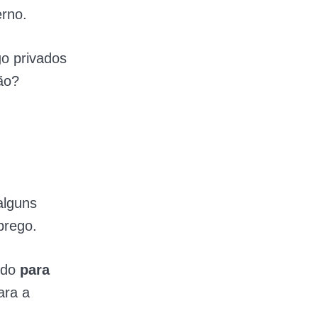
erno.
o privados
ão?
alguns
prego.
ido
para
ara a