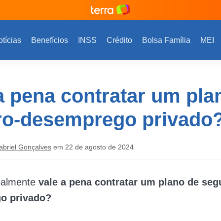
tícias
Benefícios
INSS
Crédito
Bolsa Família
MEI
a pena contratar um pla
ro-desemprego privado
abriel Gonçalves
em 22 de agosto de 2024
ealmente
vale a pena contratar um plano de seg
o privado?