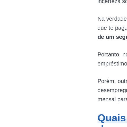
incerteza s
Na verdade
que te pag
de um segu
Portanto, 
empréstimos
Porém, out
desempre
mensal par
Quais