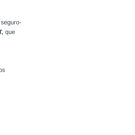
 seguro-
T,
que
os