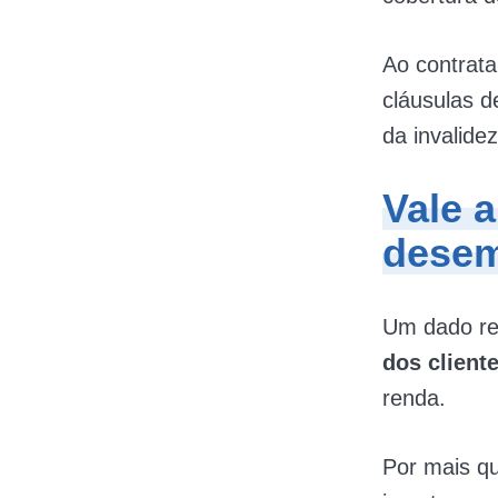
Ao contrata
cláusulas 
da invalid
Vale a
desem
Um dado re
dos client
renda.
Por mais q