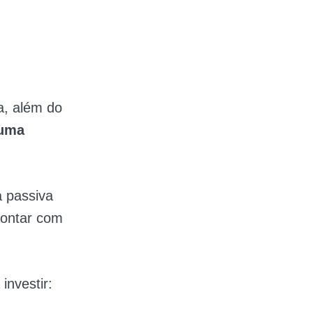
a, além do
 uma
 passiva
contar com
investir: