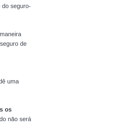
o
do seguro-
 maneira
 seguro de
 dê uma
s os
ado não será