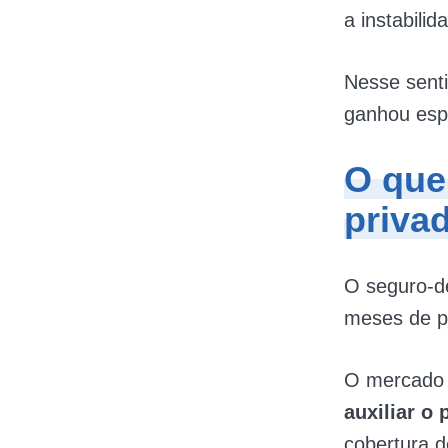
a instabili
Nesse sent
ganhou esp
O que
priva
O seguro-
meses de p
O mercado 
auxiliar o
cobertura 