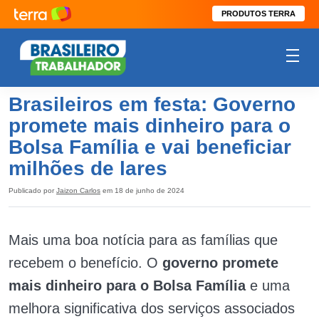
PRODUTOS TERRA
Brasileiros em festa: Governo
promete mais dinheiro para o
Bolsa Família e vai beneficiar
milhões de lares
Publicado por
Jaizon Carlos
em 18 de junho de 2024
Mais uma boa notícia para as famílias que
recebem o benefício. O
governo promete
mais dinheiro para o Bolsa Família
e uma
melhora significativa dos serviços associados