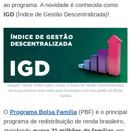
ao programa. A novidade é conhecida como
IGD
(Índice de Gestão Descentralizada)!
Imagem: Gov.br / Entre outras coisas, o Índice de Gestão Descentralizada
serve para liberar mais verba para municípios com boa gestão do Bolsa
Família
O
Programa Bolsa Família
(PBF) é o principal
programa de redistribuição de renda brasileiro,
atendendo
quase 21 milhões de famílias
em