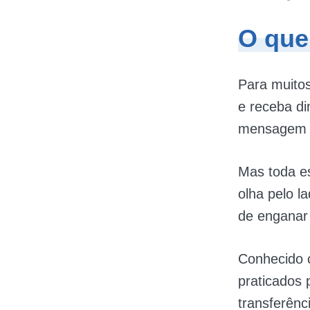
O que
Para muitos
e receba d
mensagem 
Mas toda es
olha pelo l
de enganar 
Conhecido
praticados 
transferênc