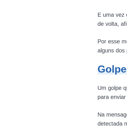
E uma vez 
de volta, a
Por esse mo
alguns dos 
Golpe
Um golpe 
para envia
Na mensage
detectada 