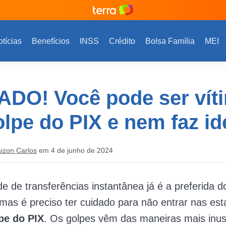
tícias
Benefícios
INSS
Crédito
Bolsa Família
MEI
ADO! Você pode ser vít
lpe do PIX e nem faz id
aizon Carlos
em 4 de junho de 2024
e de transferências instantânea já é a preferida d
, mas é preciso ter cuidado para não entrar nas esta
pe do PIX
. Os golpes vêm das maneiras mais inus