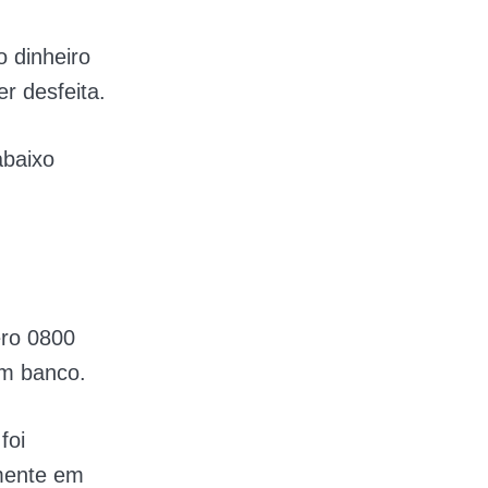
 dinheiro
er desfeita.
abaixo
ro 0800
m banco.
foi
emente em