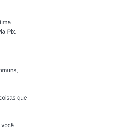
ítima
ia Pix.
comuns,
coisas que
 você