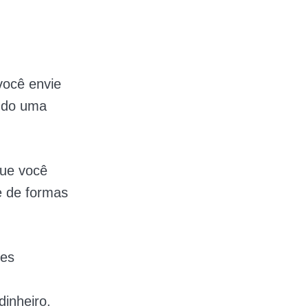
você envie
ando uma
que você
e de formas
pes
dinheiro.