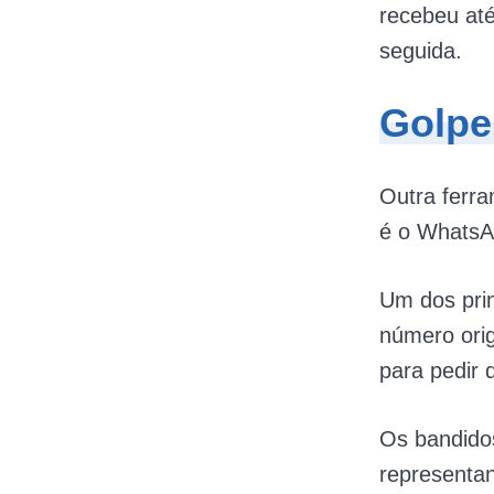
recebeu até
seguida.
Golpe
Outra ferra
é o WhatsAp
Um dos prin
número orig
para pedir 
Os bandido
representan