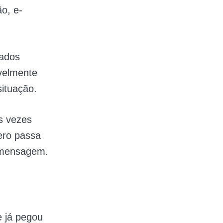
o, e-
dados
avelmente
situação.
s vezes
ero passa
a mensagem.
 já pegou