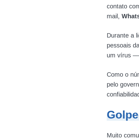
contato com
mail,
What
Durante a l
pessoais da
um vírus —,
Como o núm
pelo govern
confiabili
Golpe
Muito com