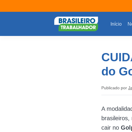
Início
No
CUID
do Go
Publicado por
J
A modalidad
brasileiros
cair no
Gol