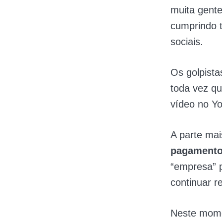
muita gent
cumprindo t
sociais.
Os golpist
toda vez qu
vídeo no Yo
A parte mai
pagamento
“empresa” 
continuar r
Neste mome