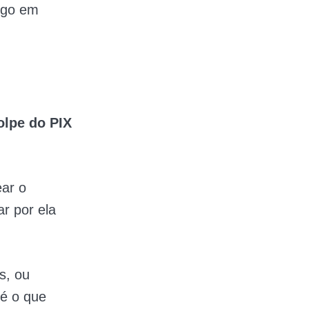
logo em
lpe do PIX
ear o
r por ela
s, ou
 é o que