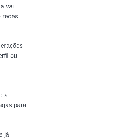
a vai
o redes
nerações
rfil ou
o a
agas para
 já