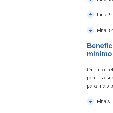
Final 9
Final 0
Benefic
mínimo
Quem receb
primeira se
para mais b
Finais 