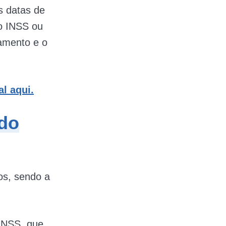
s datas de
o INSS ou
gamento e o
l aqui.
 do
os, sendo a
INSS, que