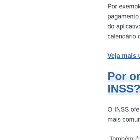
Por exemplo
pagamento 
do aplicati
calendário 
Veja mais 
Por o
INSS
O INSS ofer
mais comum
Também é p