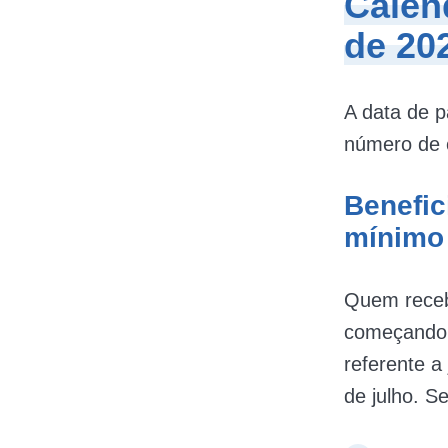
Calen
de 20
A data de 
número de c
Benefic
mínimo
Quem receb
começando 
referente a
de julho. S