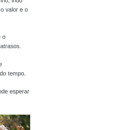
nho, indo
o valor e o
e o
 atrasos.
e
 do tempo.
pode esperar