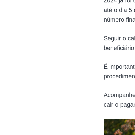
2024 já foi
até o dia 5
número fina
Seguir o ca
beneficiári
É important
procedimen
Acompanhe a
cair o paga