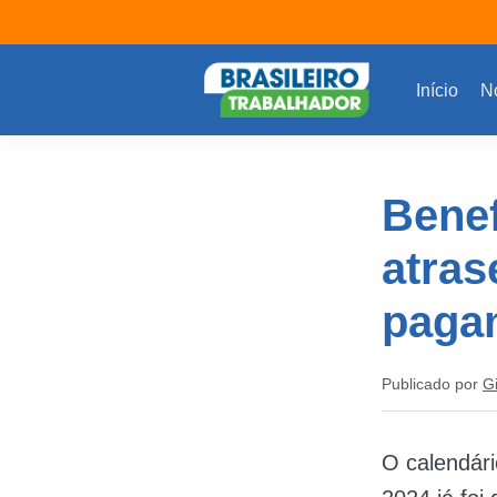
Início
No
Bene
atras
paga
Publicado por
G
O calendár