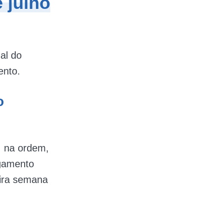
 julho
al do
ento.
o
, na ordem,
agamento
eira semana