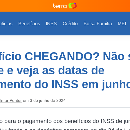
tícias
Benefícios
INSS
Crédito
Bolsa Família
MEI
fício CHEGANDO? Não 
e e veja as datas de
mento do INSS em junh
ilmar Penter
em 3 de junho de 2024
io para o pagamento dos benefícios do INSS de ju