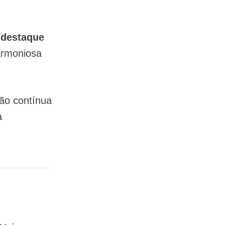
 destaque
armoniosa
ção contínua
a