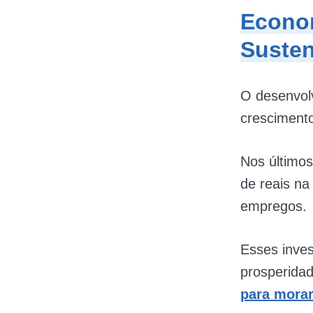
Econo
Susten
O desenvol
crescimento
Nos últimos
de reais na
empregos.
Esses inves
prosperida
para mora