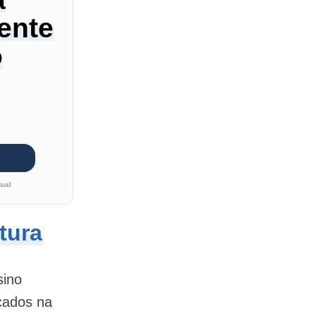
ente
o
tual
tura
sino
icados na