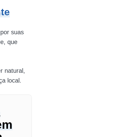
nte
 por suas
e, que
r natural,
a local.
a
 em
a