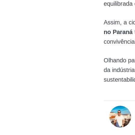
equilibrada
Assim, a c
no Paraná
convivênci
Olhando par
da indústria
sustentabil