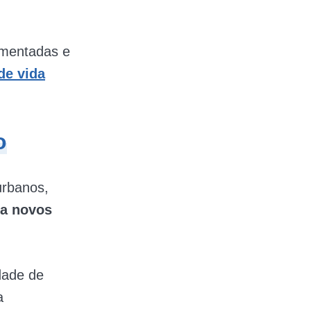
imentadas e
de vida
o
urbanos,
ra novos
dade de
a