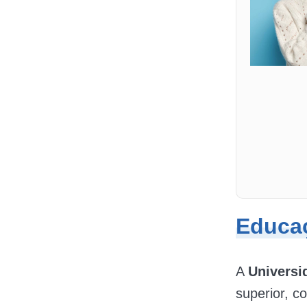
Educaç
A
Universi
superior, c