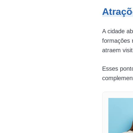
Atraçõ
A cidade ab
formações 
atraem visi
Esses ponto
complementa