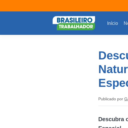
Início
No
Descu
Natur
Espec
Publicado por
G
Descubra o