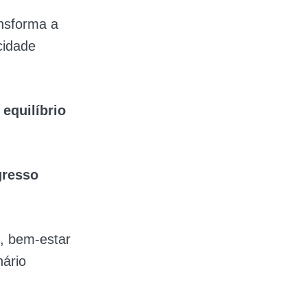
nsforma a
cidade
r
equilíbrio
gresso
s, bem-estar
nário