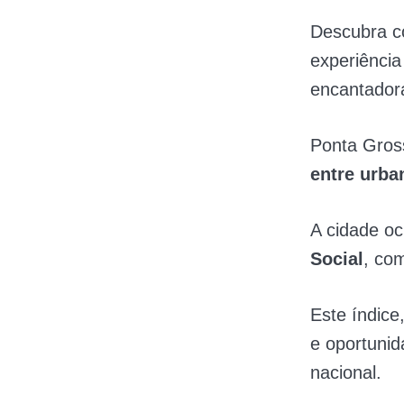
Descubra c
experiência
encantador
Ponta Gross
entre urba
A cidade o
Social
, co
Este índice
e oportunid
nacional.