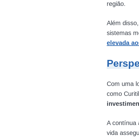
região.
Além disso,
sistemas m
elevada a
Perspe
Com uma loc
como Curit
investimen
A contínua 
vida asseg