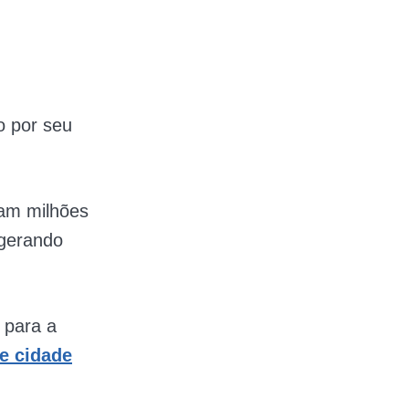
o por seu
ram milhões
 gerando
 para a
e cidade