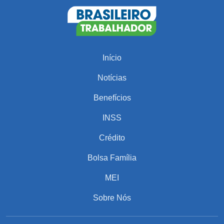
Início
Notícias
Benefícios
INSS
Crédito
Bolsa Família
MEI
Sobre Nós
PARA VOCÊ
Salário da classe média alta na Argentina em
2025 surpreende e chama atenção dos