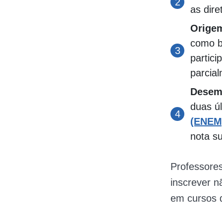
as dire
Origem
como b
partici
parcia
Desem
duas ú
(ENEM
nota su
Professores
inscrever 
em cursos d