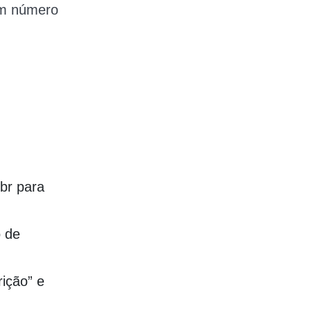
um número
br para
o de
rição” e