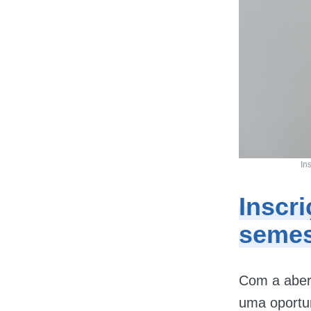
In
Inscr
semes
Com a aber
uma oportu