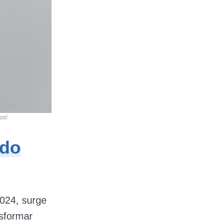
os!
ndo
024, surge
sformar