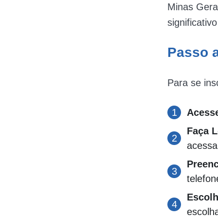
Minas Gera
significativ
Passo a
Para se ins
Acesse
Faça L
acessa
Preen
telefon
Escol
escolh