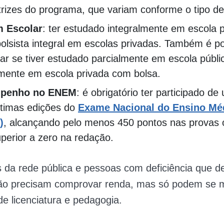
trizes do programa, que variam conforme o tipo de
 Escolar
: ter estudado integralmente em escola p
olsista integral em escolas privadas. Também é po
par se tiver estudado parcialmente em escola públi
lmente em escola privada com bolsa.
penho no ENEM
: é obrigatório ter participado d
ltimas edições do
Exame Nacional do Ensino Mé
)
, alcançando pelo menos 450 pontos nas provas o
perior a zero na redação.
 da rede pública e pessoas com deficiência que d
não precisam comprovar renda, mas só podem se m
e licenciatura e pedagogia.