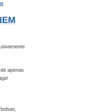
em
ENEM
lusivamente
é de apenas
aga!
bolsas,