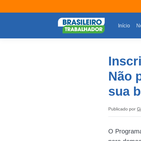
Início
No
Inscr
Não p
sua b
Publicado por
G
O Programa 