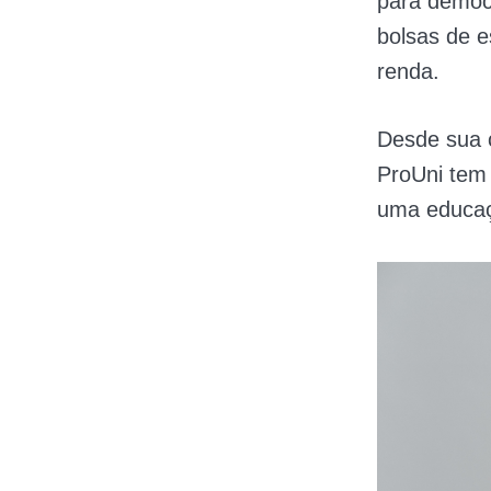
para democr
bolsas de e
renda.
Desde sua 
ProUni tem
uma educaçã