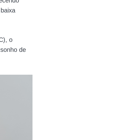
recendo
 baixa
C), o
 sonho de