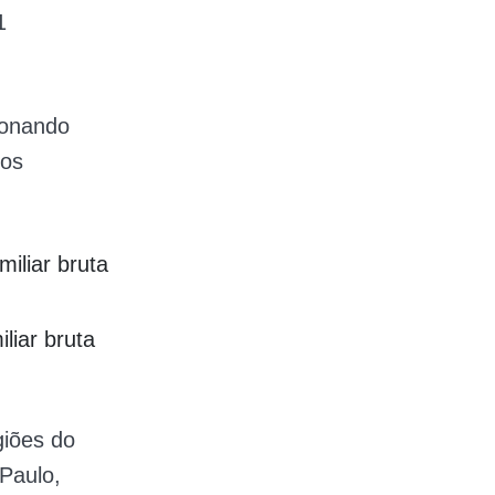
1
ionando
sos
iliar bruta
liar bruta
giões do
Paulo,