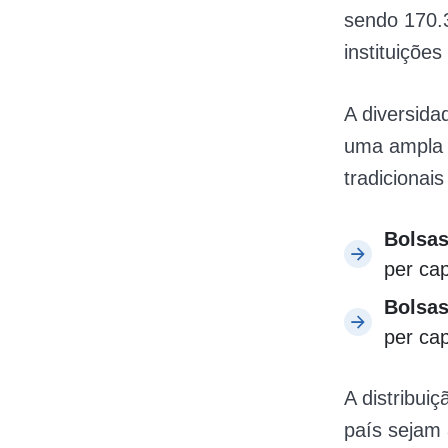
sendo 170.3
instituições
A diversida
uma ampla 
tradicionai
Bolsas
per cap
Bolsas
per cap
A distribui
país sejam