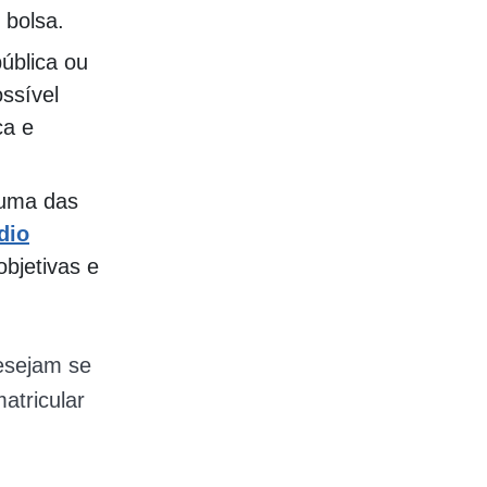
 bolsa.
ública ou
ssível
ca e
e uma das
dio
bjetivas e
esejam se
atricular