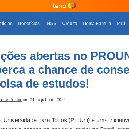
tícias
Benefícios
INSS
Crédito
Bolsa Família
MEI
ições abertas no PROUN
erca a chance de conse
olsa de estudos!
ilmar Penter
em 24 de julho de 2024
Universidade para Todos (ProUni) é uma iniciativ