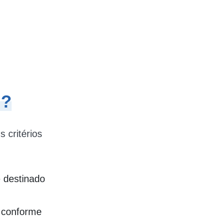
i?
 critérios
 destinado
r conforme