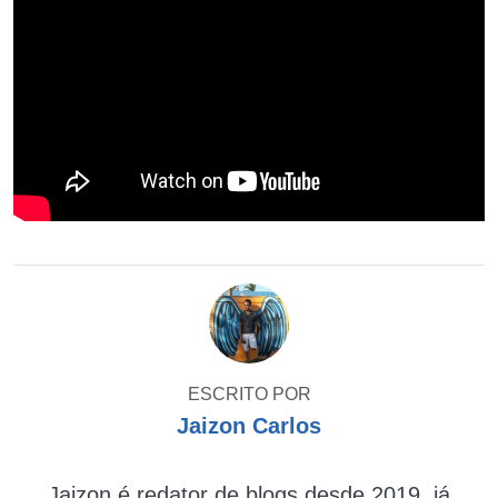
ESCRITO POR
Jaizon Carlos
Jaizon é redator de blogs desde 2019, já