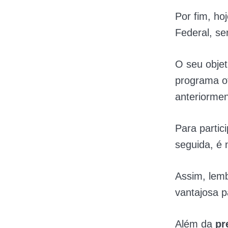
Por fim, ho
Federal, se
O seu objet
programa o
anteriormen
Para partic
seguida, é 
Assim, lem
vantajosa 
Além da
pr