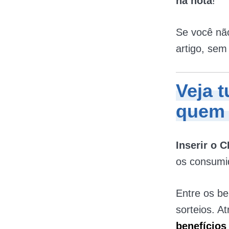
na nota
!
Se você não
artigo, sem
Veja 
quem 
Inserir o C
os consumi
Entre os be
sorteios. A
benefícios