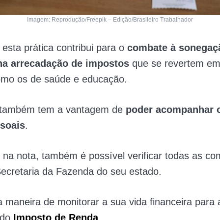
Imagem: Reprodução/Freepik – Edição/Brasileiro Trabalhador
 esta prática contribui para o
combate à sonegaçã
na arrecadação de impostos
que se revertem em
como os de saúde e educação.
ê também tem a vantagem de
poder acompanhar 
soais
.
a nota, também é possível verificar todas as com
Secretaria da Fazenda do seu estado.
a maneira de monitorar a sua vida financeira para 
 do
Imposto de Renda
.