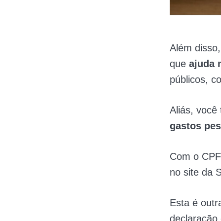
Além disso,
que
ajuda 
públicos, 
Aliás, voc
gastos pes
Com o CPF n
no site da 
Esta é outr
declaração