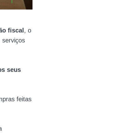
o fiscal
, o
 serviços
os seus
pras feitas
a