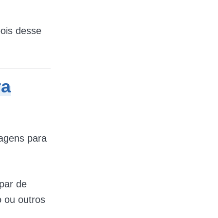
pois desse
ra
tagens para
ipar de
o ou outros