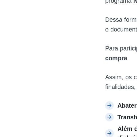
programa
N
Dessa forma
o documento
Para partic
compra
.
Assim, os 
finalidades,
Abater
Transf
Além d