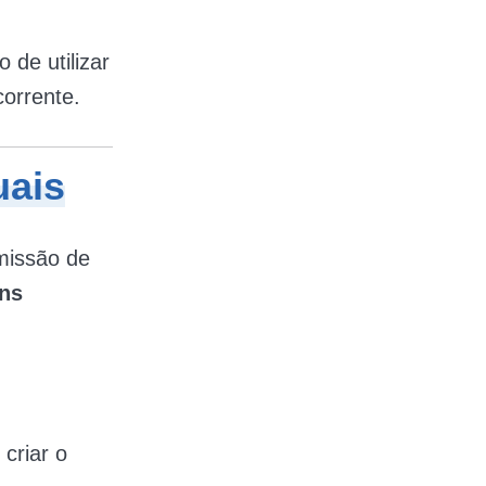
de utilizar
corrente.
uais
missão de
ns
 criar o