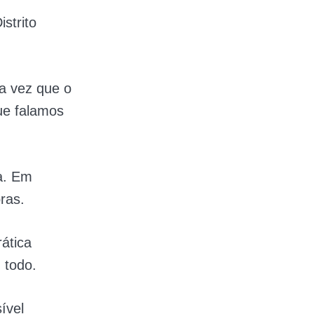
istrito
ma vez que o
ue falamos
ma. Em
ras.
ática
 todo.
ível