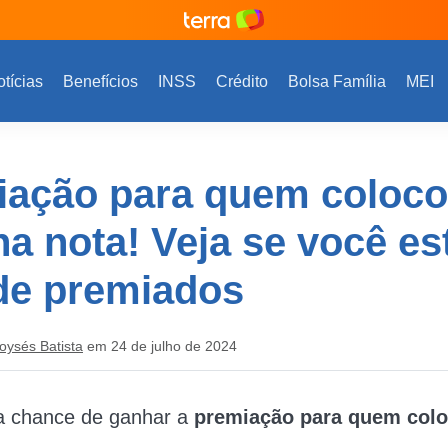
tícias
Benefícios
INSS
Crédito
Bolsa Família
MEI
iação para quem coloc
a nota! Veja se você es
 de premiados
oysés Batista
em 24 de julho de 2024
a chance de ganhar a
premiação para quem col