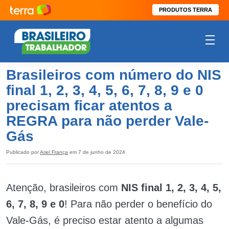
PRODUTOS TERRA
Brasileiros com número do NIS
final 1, 2, 3, 4, 5, 6, 7, 8, 9 e 0
precisam ficar atentos a
REGRA para não perder Vale-
Gás
Publicado por
Ariel França
em 7 de junho de 2024
Atenção, brasileiros com
NIS final 1, 2, 3, 4, 5,
6, 7, 8, 9 e 0
! Para não perder o benefício do
Vale-Gás, é preciso estar atento a algumas