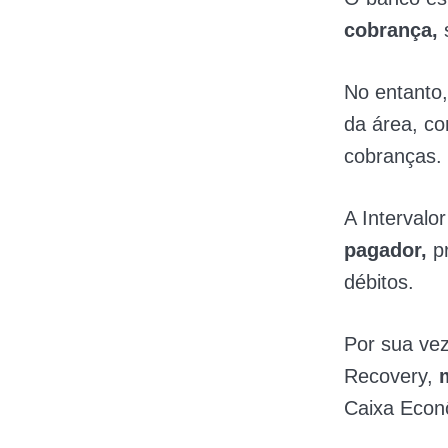
cobrança,
No entanto
da área, c
cobranças.
A Intervalo
pagador,
p
débitos.
Por sua ve
Recovery,
Caixa Econ