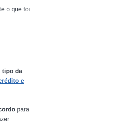
e o que foi
 tipo da
crédito e
acordo
para
azer