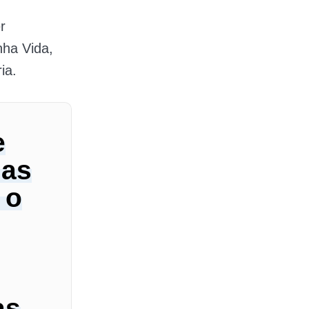
r
nha Vida,
ia.
e
das
 o
as