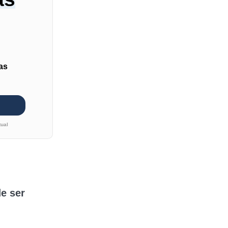
as
tual
e ser