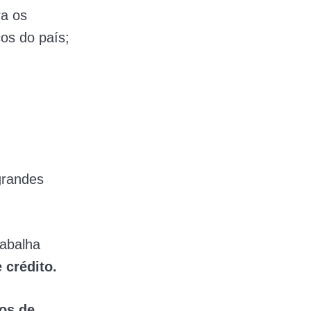
ra os
cos do país;
grandes
rabalha
 crédito.
os de