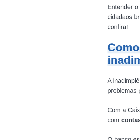
Entender o
cidadãos br
confira!
Como 
inadi
A inadimplê
problemas p
Com a Caixa
com
contas
O banco est