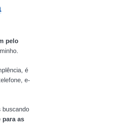
a
m pelo
aminho.
mplência, é
elefone, e-
 buscando
 para as