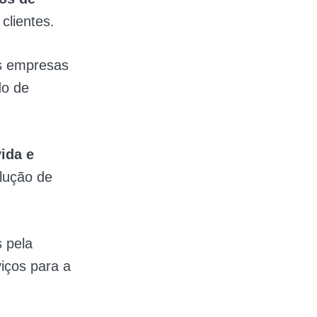
clientes.
as empresas
do de
ida e
lução de
 pela
iços para a