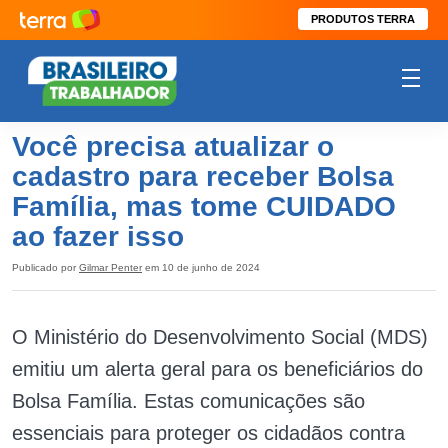
PRODUTOS TERRA
Você precisa atualizar o
cadastro para receber Bolsa
Família, mas tome CUIDADO
ao fazer isso
Publicado por
Gilmar Penter
em 10 de junho de 2024
O Ministério do Desenvolvimento Social (MDS)
emitiu um alerta geral para os beneficiários do
Bolsa Família. Estas comunicações são
essenciais para proteger os cidadãos contra