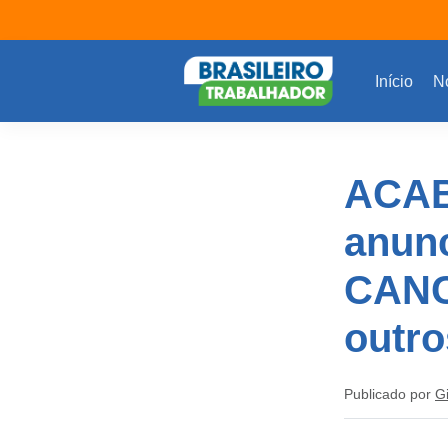
Início
No
ACAB
anunc
CANC
outr
Publicado por
G