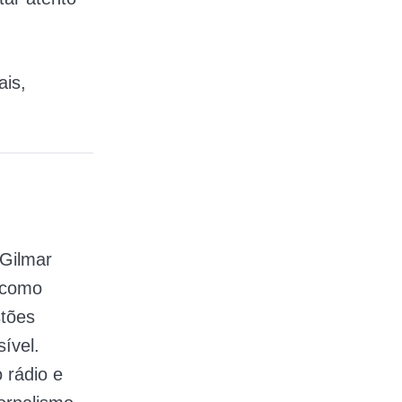
ais,
 Gilmar
, como
stões
ível.
 rádio e