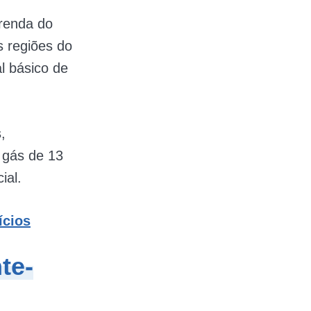
 renda do
s regiões do
l básico de
,
e gás de 13
ial.
ícios
te-