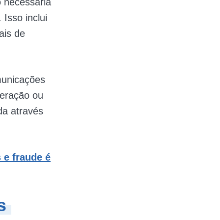
 necessária
 Isso inclui
ais de
municações
teração ou
da através
 e fraude é
os