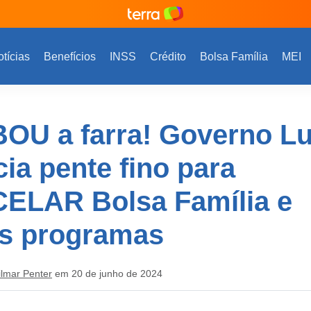
tícias
Benefícios
INSS
Crédito
Bolsa Família
MEI
OU a farra! Governo Lu
ia pente fino para
ELAR Bolsa Família e
os programas
ilmar Penter
em 20 de junho de 2024