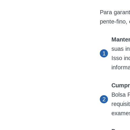
Para garant
pente-fino,
Manten
suas i
Isso in
inform
Cumpri
Bolsa 
requisi
exames