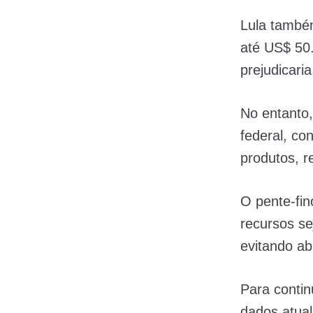
Lula també
até US$ 50.
prejudicari
No entanto,
federal, co
produtos, 
O pente-fin
recursos s
evitando ab
Para contin
dados atual