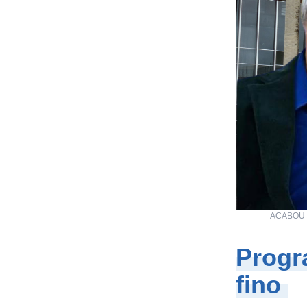
ACABOU a 
Progr
fino