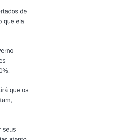
rtados de
o que ela
verno
es
20%.
irá que os
itam,
r seus
tar atento