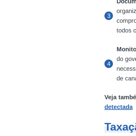
Docum
organiz
compro
todos 
Monito
do gov
necess
de cana
Veja tamb
detectada
Taxaç