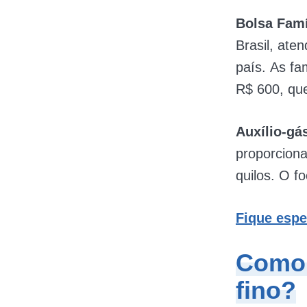
Bolsa Famí
Brasil, ate
país. As f
R$ 600, qu
Auxílio-gá
proporciona
quilos. O f
Fique espe
Como 
fino?