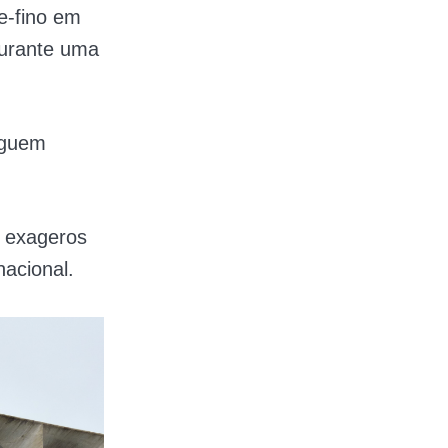
e-fino em
durante uma
eguem
e exageros
nacional.