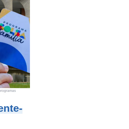
 programas
ente-