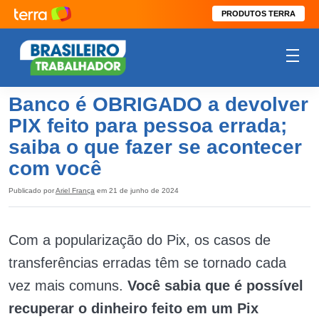
PRODUTOS TERRA
Banco é OBRIGADO a devolver
PIX feito para pessoa errada;
saiba o que fazer se acontecer
com você
Publicado por
Ariel França
em 21 de junho de 2024
Com a popularização do Pix, os casos de
transferências erradas têm se tornado cada
vez mais comuns.
Você sabia que é possível
recuperar o dinheiro feito em um Pix