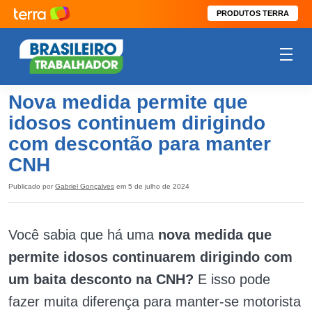
PRODUTOS TERRA
Nova medida permite que
idosos continuem dirigindo
com descontão para manter
CNH
Publicado por
Gabriel Gonçalves
em 5 de julho de 2024
Você sabia que há uma
nova medida que
permite idosos continuarem dirigindo com
um baita desconto na CNH?
E isso pode
fazer muita diferença para manter-se motorista