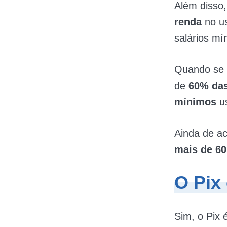
Além disso,
renda
no u
salários mí
Quando se 
de
60% das
mínimos
u
Ainda de a
mais de 6
O Pix
Sim, o Pix 