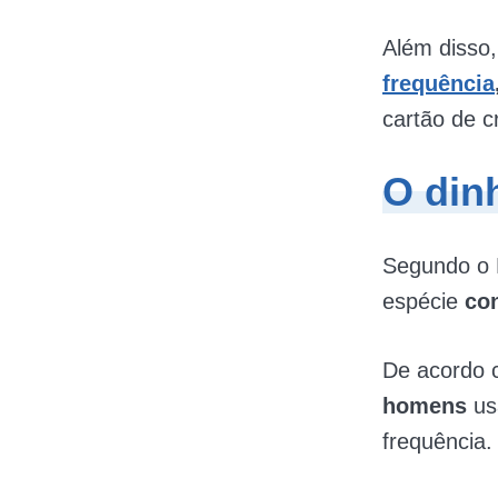
Além disso
frequência
cartão de cr
O din
Segundo o B
espécie
con
De acordo 
homens
us
frequência.