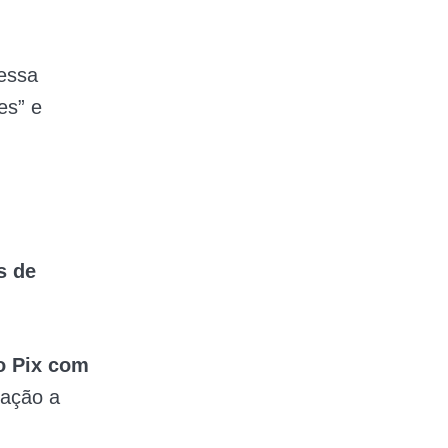
essa
es” e
s de
 o Pix com
lação a