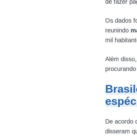
de fazer p
Os dados fo
reunindo
m
mil habitant
Além disso,
procurand
Brasi
espéc
De acordo 
disseram 