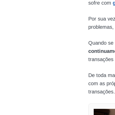
sofre com
Por sua ve
problemas
Quando se r
continuam
transações 
De toda man
com as próp
transações.