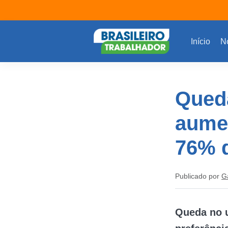
Início
No
Queda
aumen
76% d
Publicado por
G
Queda no u