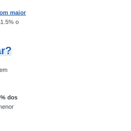
com maior
11.5% o
ar?
 em
5% dos
menor