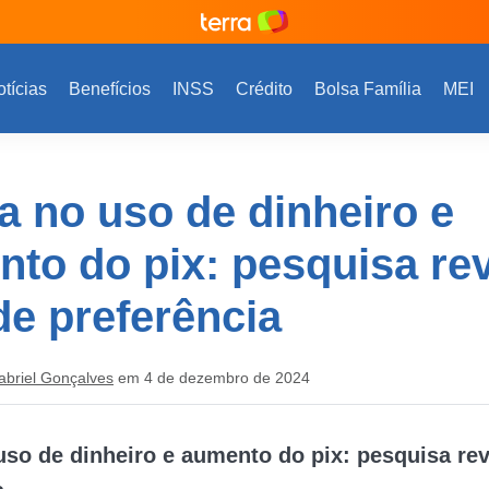
tícias
Benefícios
INSS
Crédito
Bolsa Família
MEI
 no uso de dinheiro e
to do pix: pesquisa re
e preferência
abriel Gonçalves
em 4 de dezembro de 2024
so de dinheiro e aumento do pix: pesquisa re