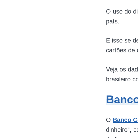
O uso do di
país.
E isso se 
cartões de c
Veja os da
brasileiro c
Banco
O
Banco C
dinheiro”, 