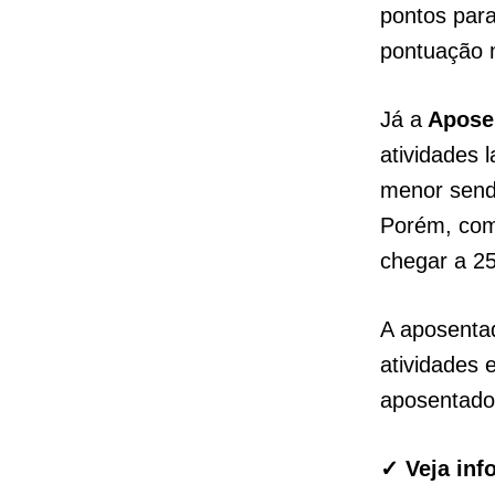
pontos par
pontuação 
Já a
Aposen
atividades 
menor send
Porém, com
chegar a 2
A aposenta
atividades 
aposentadori
✓ Veja inf