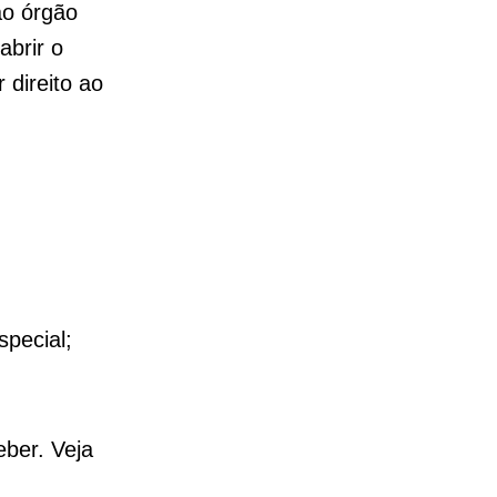
 ao órgão
abrir o
 direito ao
special;
eber. Veja