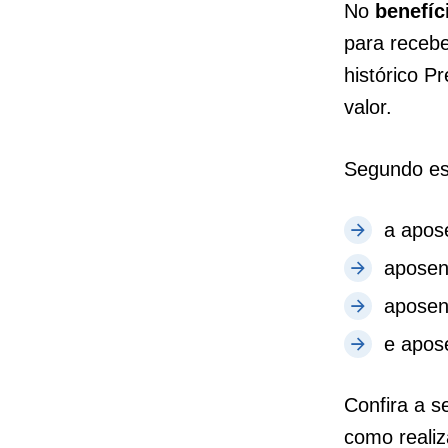
No
benefíc
para recebe
histórico P
valor.
Segundo esp
a apos
aposent
aposen
e apos
Confira a s
como reali