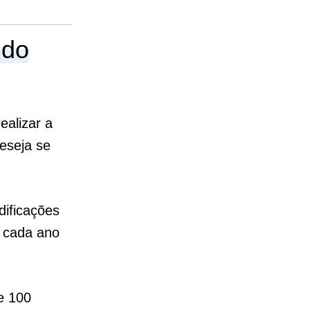
 do
ealizar a
deseja se
dificações
a cada ano
e 100