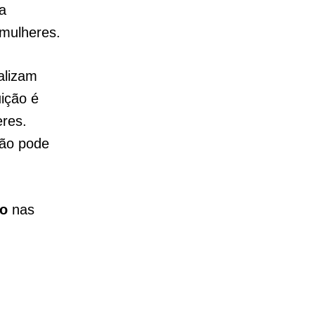
a
mulheres.
alizam
uição é
res.
ção pode
ão
nas