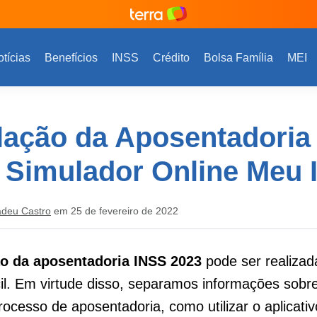
tícias
Benefícios
INSS
Crédito
Bolsa Família
MEI
lação da Aposentadoria
 Simulador Online Meu
adeu Castro
em 25 de fevereiro de 2022
o da aposentadoria INSS 2023
pode ser realizad
cil. Em virtude disso, separamos informações sob
 processo de aposentadoria, como utilizar o aplicat