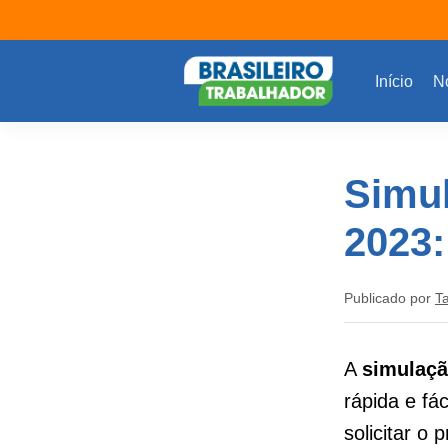
Início
No
Simu
2023:
Publicado por
T
A
simulaçã
rápida e fá
solicitar o