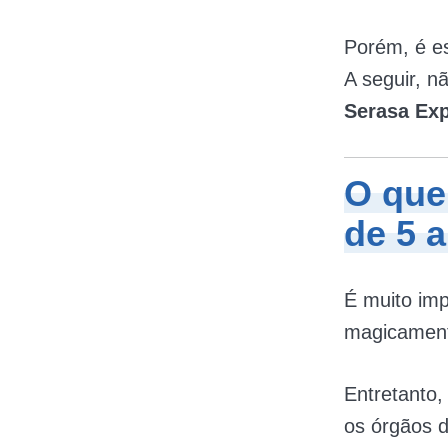
Porém, é es
A seguir, 
Serasa Ex
O que
de 5 
É muito imp
magicament
Entretanto
os órgãos d