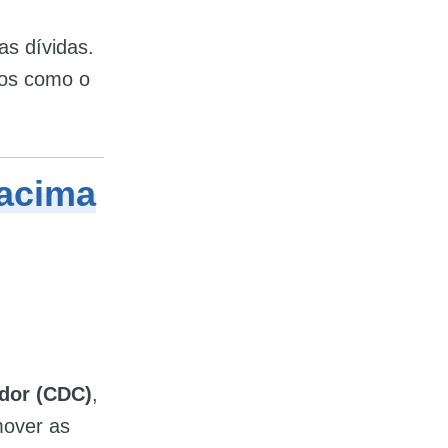
as dívidas.
mos como o
 acima
dor (CDC)
,
mover as