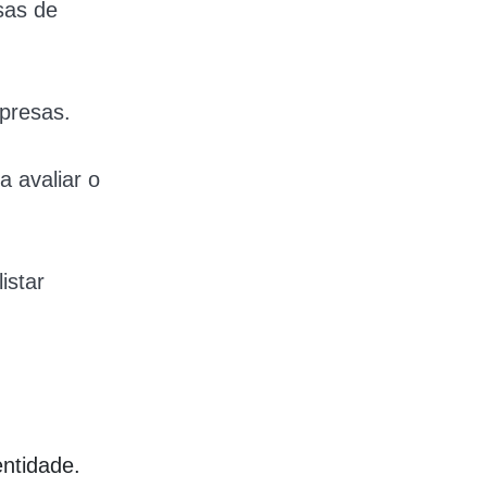
sas de
mpresas.
a avaliar o
listar
ntidade.