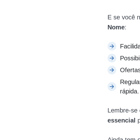
E se você n
Nome
:
Facili
Possib
Oferta
Regula
rápida.
Lembre-se 
essencial
p
Ainda tem o