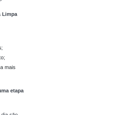
a Limpa
s;
to;
ma mais
uma etapa
 dia são