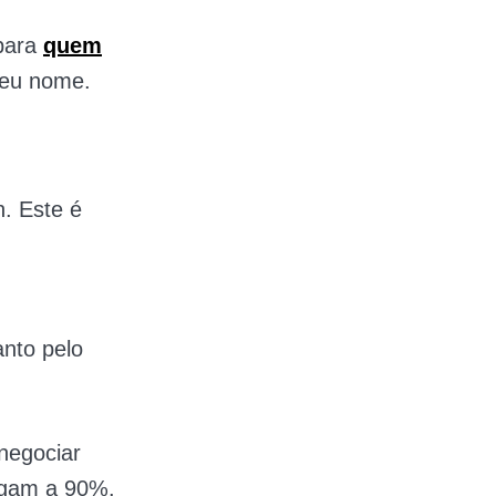
 para
quem
seu nome.
. Este é
anto pelo
 negociar
egam a 90%.