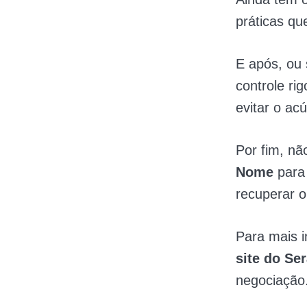
práticas q
E após, ou 
controle ri
evitar o ac
Por fim, nã
Nome
para 
recuperar o
Para mais i
site do S
negociação