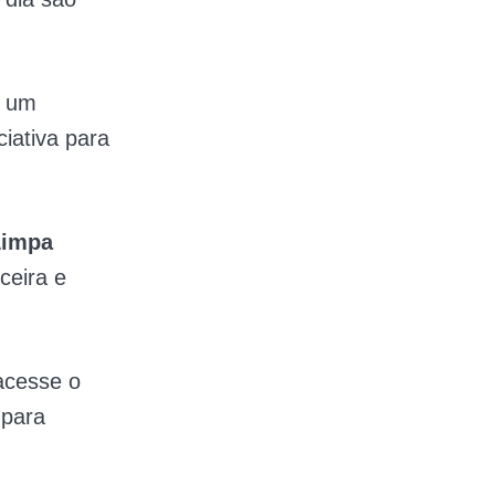
r um
ciativa para
Limpa
ceira e
acesse o
 para