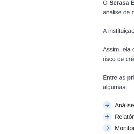
O
Serasa 
análise de c
A instituiç
Assim, ela 
risco de cr
Entre as
pr
algumas:
Anális
Relatór
Monito