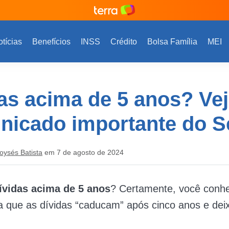
tícias
Benefícios
INSS
Crédito
Bolsa Família
MEI
as acima de 5 anos? Vej
nicado importante do S
oysés Batista
em 7 de agosto de 2024
ívidas acima de 5 anos
? Certamente, você conh
a que as dívidas “caducam” após cinco anos e de